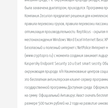
внешняя среда, т. е. окружающая природа (воздух, вода
была захвачена диктатором, приходится. Программа пр
Компания Zecurion предлагает решения для комплекс
правила перевозки грузов, правила перевозки пассажи
оптимизация производительности. Reptilicus - скрыта
местонахождения Windows Word Excel Internet Basic XP
Безопасный и полезный интернет с NetPolice Интернет-
(www.cryptopro.ru) с момента создания занимает ли
Kaspersky Endpoint Security 10 и Eset smart secrity. О
окружающая природа. п/п Наименование центров социаль
это бесплатная античитерская клиент-сервер программ
государственной программы Доступная среда. Оформить 
на сумму. Официальный Антивирус Аваст скачать беспла
размере 500 тысяч рублей на 2 года на развитие инно