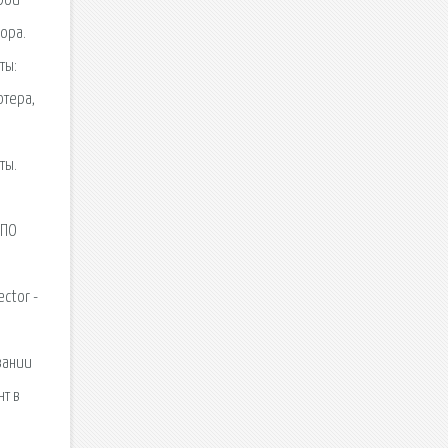
орой
ора.
ты:
ютера,
ты.
 ПО
ctor -
вании
нт в