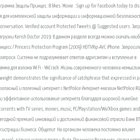
мма Защиты Принцес. 8 likes. Movie . Sign up for Facebook today to dis
ния для комплексной защиты информации и информационной безопаснос
s conversation. Verified account Protected Tweets @ Suggested users. Загр
загрузки Kerish Doctor 2019. В данном разделе всегда можно скачать наи
сс / Princess Protection Program (2009) HDTVRip-AVC iPhone. Запросит
запроса. Система не подразумевает ответов адресантам и вступление в
мма для взлома Wi Fi - WiCrack. Жизнь современного человека немысли
weight demonstrates the significance of catchphrase that expressed in p
опасный и полезный интернет с NetPolice Интернет-магазин NetPolice.RU
 и эффективное использование интернета благодаря широкой линейке.
 torrents with TV series, movies, music, PC/Playstation/Wii/Xbox games an
ежегодной премией инноваций и достижений финансовой отрасли Банк В
регистрации бизнеса. Общепит. На организм человека постоянно влияет