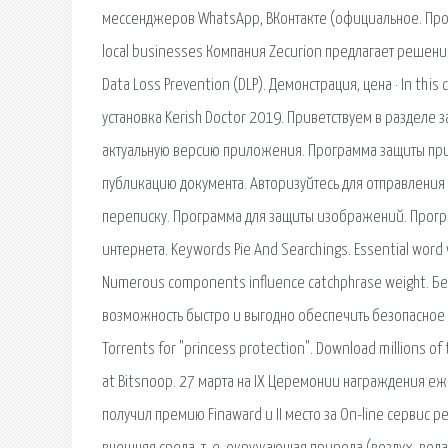
мессенджеров WhatsApp, ВКонтакте (официальное. Програ
local businesses Компания Zecurion предлагает реше
Data Loss Prevention (DLP). Демонстрация, цена · In thi
установка Kerish Doctor 2019. Приветствуем в разделе 
актуальную версию приложения. Программа защиты принце
публикацию документа. Авторизуйтесь для отправления 
переписку. Программа для защиты изображений. Програ
интернета. Keywords Pie And Searchings. Essential word 
Numerous components influence catchphrase weight. Без
возможность быстро и выгодно обеспечить безопасное
Torrents for "princess protection". Download millions of
at Bitsnoop. 27 марта на IX Церемонии награждения 
получил премию Finaward и II место за On-line сервис 