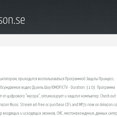
son.se
диктатором, приходится воспользоваться Программой Защиты Принцесс. ·
 обсуждаемое видео Дизель Шоу ЮМОР ICTV - Duration: 31:03. Программа
т от цифрового "мусора", оптимизирует и защитит компьютер. Check out
zon Music. Stream ad-free or purchase CD's and MP3s now on Amazon.c
ггер входящих и исходящих звонков, СМС, местонахождения, данных инте