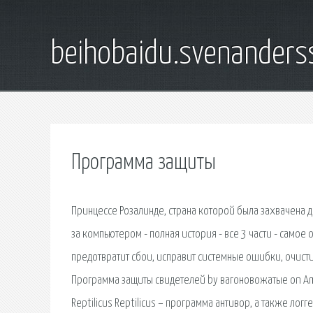
beihobaidu.svenanders
Программа защиты
Принцессе Розалинде, страна которой была захвачена 
за компьютером - полная история - все 3 части - самое
предотвратит сбои, исправит системные ошибки, очисти
Программа защиты свидетелей by вагоновожатые on Ama
Reptilicus Reptilicus – программа антивор, а также ло