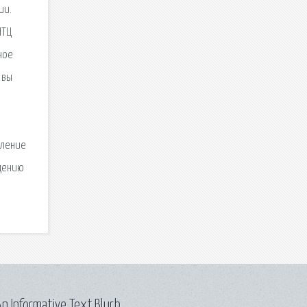
ии.
НТЦ
ное
 вы
вление
едению
n Informative Text Blurb