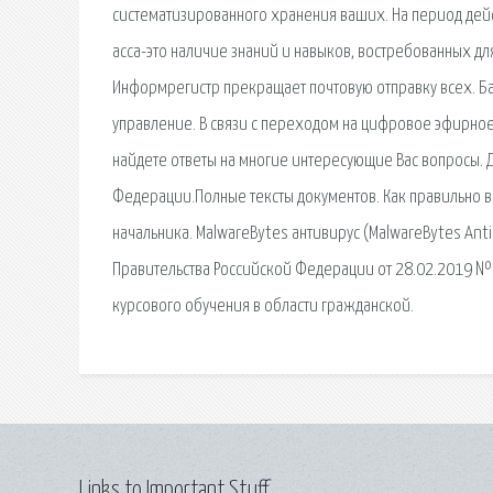
систематизированного хранения ваших. На период дей
acca-это наличие знаний и навыков, востребованных дл
Информрегистр прекращает почтовую отправку всех. Б
управление. В связи с переходом на цифровое эфирное
найдете ответы на многие интересующие Вас вопросы. Д
Федерации.Полные тексты документов. Как правильно вы
начальника. MalwareBytes антивирус (MalwareBytes Ant
Правительства Российской Федерации от 28.02.2019 №
курсового обучения в области гражданской.
Links to Important Stuff