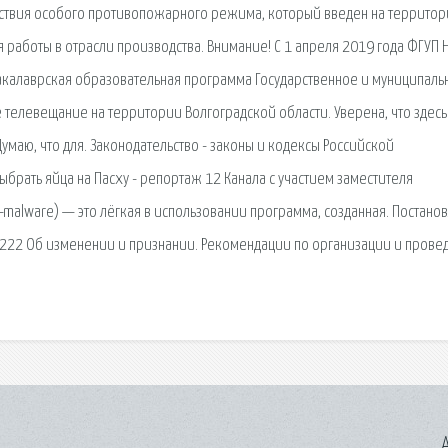
ствия особого противопожарного режима, который введен на территор
я работы в отрасли производства. Внимание! С 1 апреля 2019 года ФГУП 
акалаврская образовательная программа Государственное и муниципаль
 телевещание на территории Волгоградской области. Уверена, что здесь
умаю, что для. Законодательство - законы и кодексы Российской
брать яйца на Пасху - репортаж 12 Канала с участием заместителя
i-malware) — это лёгкая в использовании программа, созданная. Постано
222 Об изменении и признании. Рекомендации по организации и пров
A