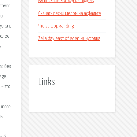
Расписание автобусов ивдель
cover
Скачать песни мелом на асфальте
ти
Что за формат dmg
узка и
более
Zella day east of eden минусовка
ь
ма без
age.
Links
 – это
d more
ТБ