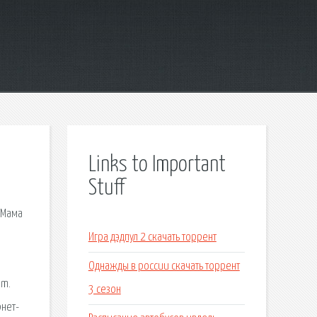
Links to Important
Stuff
 Мама
Игра дэдпул 2 скачать торрент
Однажды в россии скачать торрент
om.
3 сезон
рнет-