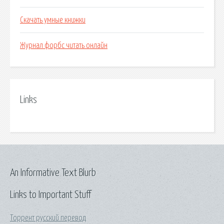
Скачать умные книжки
Журнал форбс читать онлайн
Links
An Informative Text Blurb
Links to Important Stuff
Торрент русский перевод