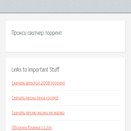
Прокси свитчер торрент
Links to Important Stuff
Скачать апостол 2008 торрент
Скачать песни леха гордей
Скачать песню жизни не жалко
Образец бланка 112эп