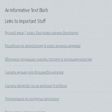
An Informative Text Blurb
Links to Important Stuff
Русский язык 7 класс быстрова скачать бесплатно
Решебник по английскому 6 класс юхнель наумова
Яблочное зернышко скачать торрент в хорошем качестве
Скачать музыку для флэшмоба нарезка
Скачать gangstar rio на андроид trashbox
Презентация по хирургии перитонит