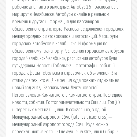
рабочие дни, так и в выходные. Автобус 16 - расписание и
маршрут в Челябинске. Автобусы онлайн в реальном
времени и другая информация для пассажиров
общественного транспорта. Расписание движения городских,
междугородних с автовокзалов и автостанций. Маршруты
городских автобусов в Челябинске. Информация по
общественному транспорту Расписания городских автобусов
города Челябинск Челябинск, расписания автобусов Куда
путь держим. Новости Тобольска и фотографии событий
города, афиша Тобольска и справочник, объявления. Эта
статья для тех, кто ещё не решил куда поехать отдыхать на
новый год 2019. Рассказываем. Лента новостей
Петропавловск-Камчатского и Камчатского края. Последние
новости, события. Достопримечательности Сицилии. Топ 30
интересных мест на Сицилии. К сожалению, в одной.
Международный аэропорт Со́чи (iata: aer, icao: urss) —
международный аэропорт города Сочи. Куда можно
переехать жить в России? Где лучше на Юге, или в Сибири?