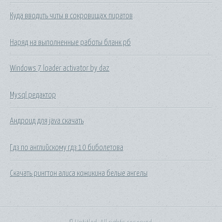
Куда вводить читы в сокровищах пиратов
Наряд на выполненные работы бланк рб
Windows 7 loader activator by daz
Mysql редактор
Андроид для java скачать
Гдз по английскому гдз 10 биболетова
Скачать рингтон алиса кожикина белые ангелы