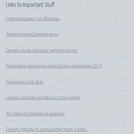
Links to Important Stuff
Схема вышивки год обезьяны
Энергетический вампир книги
Скачать песню ладошки светланы рерих
Расписание электричек новосибирск комаровка 2015
Установить click clean
Скачать картинки на рабочий стол ниндзя
Что такое bootloader на андроид
Скачать тетрадь по английскому языку 4 класс