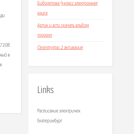
Биболетова 9 класс электронная
книга
еди
Артик и асти скачать альбом
торрент
 7208
Cleanmymac 2 активация
ный в
я
Links
Расписание электричек
Екатеринбург.