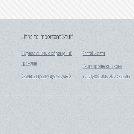
Links to Important Stuff
Журнал личных обращений
Portal 2 патч
граждан
Книга троянский конь
Скачать музыку дуэль судеб
западной истории скачать