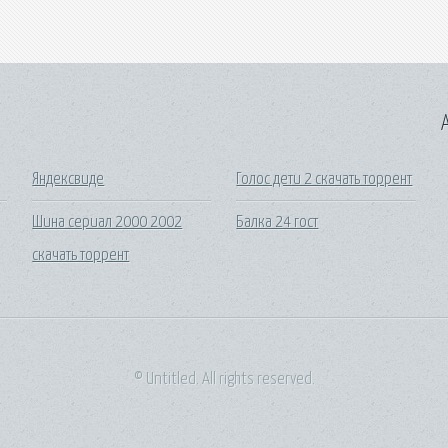
A
Яндексвиде
Голос дети 2 скачать торрент
Шина сериал 2000 2002
Балка 24 гост
скачать торрент
© Untitled. All rights reserved.