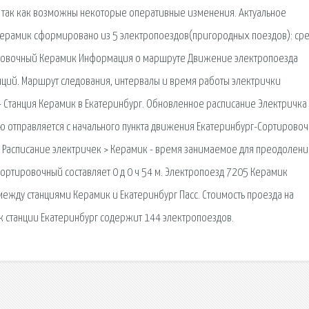
, так как возможны некоторые оперативные изменения. Актуальное
Керамик сформировано из 5 электропоездов(пригородных поездов): ср
ировочный Керамик Информация о маршруте Движение электропоезда
нций. Маршрут следования, интервалы и время работы электрички
 Станция Керамик в Екатеринбург. Обновленное расписание Электричка
ю отправляется с начального пункта движения Екатеринбург-Сортировоч
я. Расписание электричек > Керамик - время занимаемое для преодолени
ортировочный составляет 0 д 0 ч 54 м. Электропоезд 7205 Керамик
между станциями Керамик и Екатеринбург Пасс. Стоимость проезда на
к станции Екатеринбург содержит 144 электропоездов.