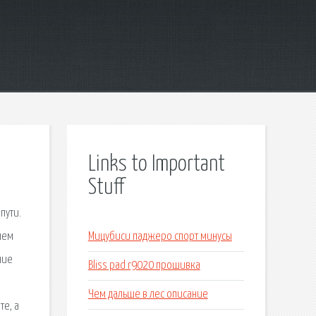
Links to Important
Stuff
пути.
шем
Мицубиси паджеро спорт минусы
ние
Bliss pad r9020 прошивка
Чем дальше в лес описание
е, а