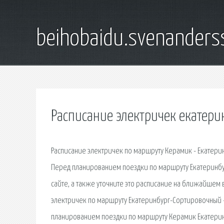
beihobaidu.svenanders
Расписание электричек екатер
Расписание электричек по маршруту Керамик - Екатерин
Перед планированием поездки по маршруту Екатеринбу
сайте, а также уточните это расписание на ближайшем
электричек по маршруту Екатеринбург-Сортировочный -
планированием поездки по маршруту Керамик Екатерин