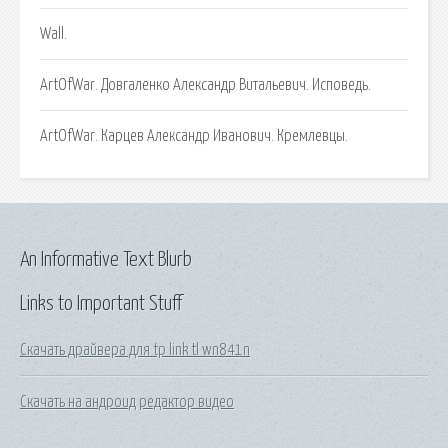
Wall.
ArtOfWar. Довгаленко Александр Витальевич. Исповедь.
ArtOfWar. Карцев Александр Иванович. Кремлевцы.
An Informative Text Blurb
Links to Important Stuff
Скачать драйвера для tp link tl wn841n
Скачать на андроид редактор видео