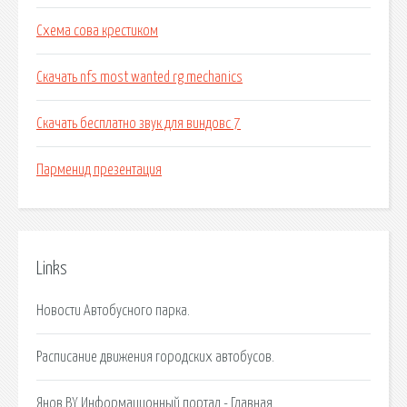
Схема сова крестиком
Скачать nfs most wanted rg mechanics
Скачать бесплатно звук для виндовс 7
Парменид презентация
Links
Новости Автобусного парка.
Расписание движения городских автобусов.
Янов.BY Информационный портал - Главная.