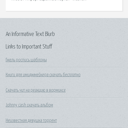
An Informative Text Blurb
Links to Important Stuff
Гжель роспись шаблоны
Книги для имиджмейкера скачать бесплатно
Скачать чит на реакцию в вормиксе
Johnny cash скачать альбом
Неизвестная девушка торрент