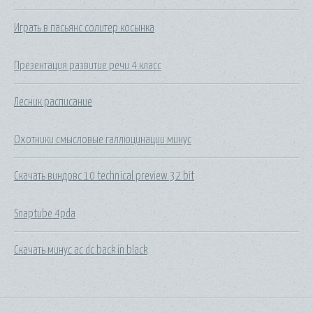
Играть в пасьянс солитер косынка
Презентация развитие речи 4 класс
Лесник расписание
Охотники смысловые галлюцинации минус
Скачать виндовс 10 technical preview 32 bit
Snaptube 4pda
Скачать минус ac dc back in black