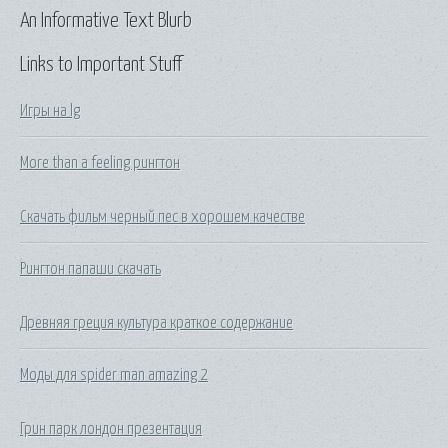
An Informative Text Blurb
Links to Important Stuff
Игры на lg
More than a feeling рингтон
Скачать фильм черный пес в хорошем качестве
Рингтон папаши скачать
Древняя греция культура краткое содержание
Моды для spider man amazing 2
Грин парк лондон презентация