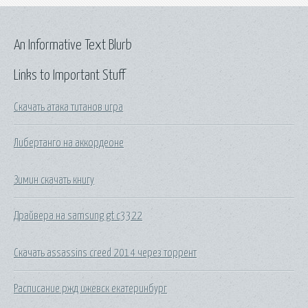
An Informative Text Blurb
Links to Important Stuff
Скачать атака титанов игра
Либертанго на аккордеоне
Зимин скачать книгу
Драйвера на samsung gt c3322
Скачать assassins creed 2014 через торрент
Расписание ржд ижевск екатеринбург