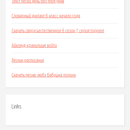
Текст песни день без тебя уннв
Словарный диктант 6 класс начало года
Скачать сверхъестественное 6 сезон 7 серия торрент
Айклауд хранилище войти
Лесник расписание
Скачать песню любэ бабушка полина
Links