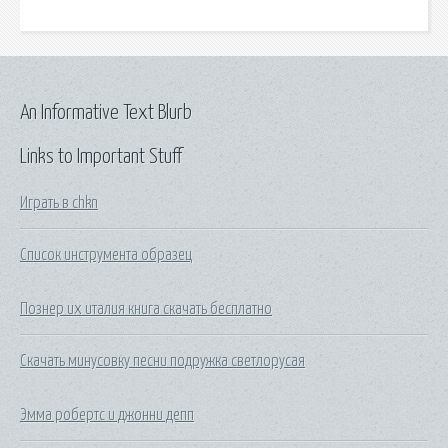
An Informative Text Blurb
Links to Important Stuff
Играть в chkn
Список инструмента образец
Познер их италия книга скачать бесплатно
Скачать минусовку песни подружка светлорусая
Эмма робертс и джонни депп