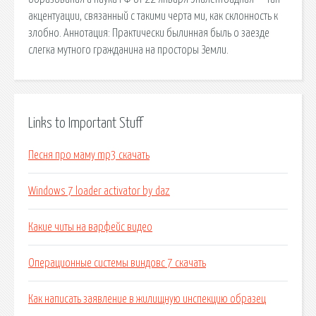
акцентуации, связанный с такими черта ми, как склонность к
злобно. Аннотация: Практически былинная быль о заезде
слегка мутного гражданина на просторы Земли.
Links to Important Stuff
Песня про маму mp3 скачать
Windows 7 loader activator by daz
Какие читы на варфейс видео
Операционные системы виндовс 7 скачать
Как написать заявление в жилищную инспекцию образец