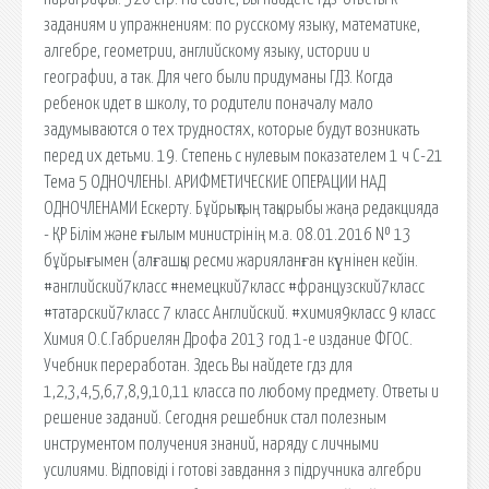
заданиям и упражнениям: по русскому языку, математике,
алгебре, геометрии, английскому языку, истории и
географии, а так. Для чего были придуманы ГДЗ. Когда
ребенок идет в школу, то родители поначалу мало
задумываются о тех трудностях, которые будут возникать
перед их детьми. 19. Степень с нулевым показателем 1 ч С-21
Тема 5 ОДНОЧЛЕНЫ. АРИФМЕТИЧЕСКИЕ ОПЕРАЦИИ НАД
ОДНОЧЛЕНАМИ Ескерту. Бұйрықтың тақырыбы жаңа редакцияда
- ҚР Білім және ғылым министрінің м.а. 08.01.2016 № 13
бұйрығымен (алғашқы ресми жарияланған күнінен кейін.
#английский7класс #немецкий7класс #французский7класс
#татарский7класс 7 класс Английский. #химия9класс 9 класс
Химия О.С.Габриелян Дрофа 2013 год 1-е издание ФГОС.
Учебник переработан. Здесь Вы найдете гдз для
1,2,3,4,5,6,7,8,9,10,11 класса по любому предмету. Ответы и
решение заданий. Сегодня решебник стал полезным
инструментом получения знаний, наряду с личными
усилиями. Відповіді і готові завдання з підручника алгебри