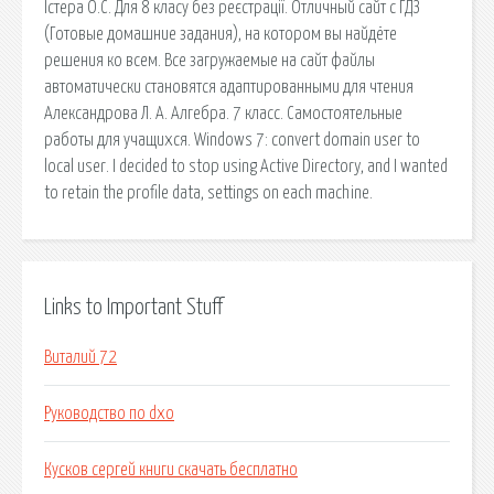
Істера О.С. Для 8 класу без реєстрації. Отличный сайт с ГДЗ
(Готовые домашние задания), на котором вы найдёте
решения ко всем. Все загружаемые на сайт файлы
автоматически становятся адаптированными для чтения
Александрова Л. А. Алгебра. 7 класс. Самостоятельные
работы для учащихся. Windows 7: convert domain user to
local user. I decided to stop using Active Directory, and I wanted
to retain the profile data, settings on each machine.
Links to Important Stuff
Виталий 72
Руководство по dxo
Кусков сергей книги скачать бесплатно