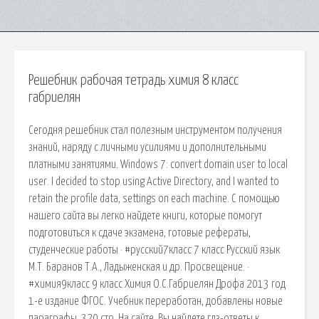
Решебник рабочая тетрадь химия 8 класс
габриелян
Сегодня решебник стал полезным инструментом получения
знаний, наряду с личными усилиями и дополнительными
платными занятиями. Windows 7: convert domain user to local
user. I decided to stop using Active Directory, and I wanted to
retain the profile data, settings on each machine. С помощью
нашего сайта вы легко найдете книги, которые помогут
подготовиться к сдаче экзамена, готовые рефераты,
студенческие работы · #русский7класс 7 класс Русский язык
М.Т. Баранов Т.А., Ладыженская и др. Просвещение. ·
#химия9класс 9 класс Химия О.С.Габриелян Дрофа 2013 год
1-е издание ФГОС. Учебник переработан, добавлены новые
параграфы. 320 стр. На сайте, Вы найдете гдз-ответы к