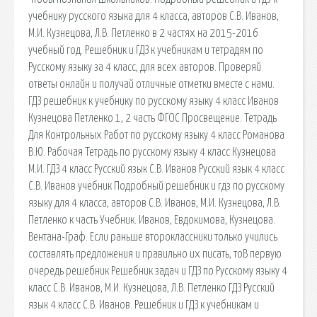
учебнику русского языка для 4 класса, авторов С.В. Иванов,
М.И. Кузнецова, Л.В. Петленко в 2 частях на 2015-2016
учебный год. Решебник и ГДЗ к учебникам и тетрадям по
Русскому языку за 4 класс, для всех авторов. Проверяй
ответы онлайн и получай отличные отметки вместе с нами.
ГДЗ решебник к учебнику по русскому языку 4 класс Иванов
Кузнецова Петленко 1, 2 часть ФГОС Просвещение. Тетрадь
Для Контрольных Работ по русскому языку 4 класс Романова
В.Ю. Рабочая Тетрадь по русскому языку 4 класс Кузнецова
М.И. ГДЗ 4 класс Русский язык С.В. Иванов Русский язык 4 класс
С.В. Иванов учебник Подробный решебник и гдз по русскому
языку для 4 класса, авторов С.В. Иванов, М.И. Кузнецова, Л.В.
Петленко к часть Учебник. Иванов, Евдокимова, Кузнецова.
Вентана-Граф. Если раньше второклассники только учились
составлять предложения и правильно их писать, тоВ первую
очередь решебник Решебник задач и ГДЗ по Русскому языку 4
класс С.В. Иванов, М.И. Кузнецова, Л.В. Петленко ГДЗ Русский
язык 4 класс С.В. Иванов. Решебник и ГДЗ к учебникам и