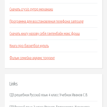
Скачать crysis рутор механики
Программа для восстановления телефона samsung
Скачать книгу назову себя гантенбайн макс фриш
Книги про баскетбол купить
Фильм семейка аддамс торрент
Links
ГДЗ решебник Русский язык 4 класс Учебник Иванов С.В.