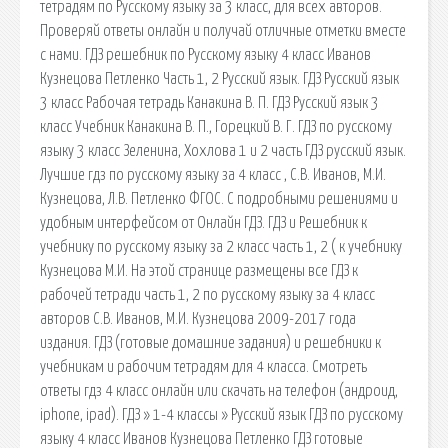
тетрадям по Русскому языку за 3 класс, для всех авторов.
Проверяй ответы онлайн и получай отличные отметки вместе
с нами. ГДЗ решебник по Русскому языку 4 класс Иванов
Кузнецова Петленко Часть 1, 2 Русский язык. ГДЗ Русский язык
3 класс Рабочая тетрадь Канакина В. П. ГДЗ Русский язык 3
класс Учебник Канакина В. П., Горецкий В. Г. ГДЗ по русскому
языку 3 класс Зеленина, Хохлова 1 и 2 часть ГДЗ русский язык.
Лучшие гдз по русскому языку за 4 класс , С.В. Иванов, М.И.
Кузнецова, Л.В. Петленко ФГОС. С подробными решениями и
удобным интерфейсом от Онлайн ГДЗ. ГДЗ и Решебник к
учебнику по русскому языку за 2 класс часть 1, 2 ( к учебнику
Кузнецова М.И. На этой странице размещены все ГДЗ к
рабочей тетради часть 1, 2 по русскому языку за 4 класс
авторов С.В. Иванов, М.И. Кузнецова 2009-2017 года
издания. ГДЗ (готовые домашние задания) и решебники к
учебникам и рабочим тетрадям для 4 класса. Смотреть
ответы гдз 4 класс онлайн или скачать на телефон (андроид,
iphone, ipad). ГДЗ » 1-4 классы » Русский язык ГДЗ по русскому
языку 4 класс Иванов Кузнецова Петленко ГДЗ готовые