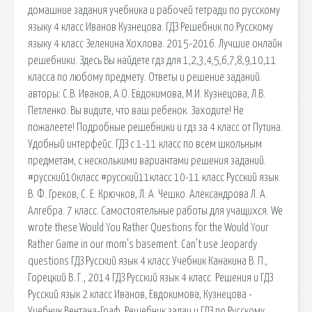
домашние задания учебника и рабочей тетради по русскому
языку 4 класс Иванов Кузнецова. ГДЗ Решебник по Русскому
языку 4 класс Зеленина Хохлова. 2015-2016. Лучшие онлайн
решебники. Здесь Вы найдете гдз для 1,2,3,4,5,6,7,8,9,10,11
класса по любому предмету. Ответы и решение заданий.
авторы: С.В. Иванов, А.О. Евдокимова, М.И. Кузнецова, Л.В.
Петленко. Вы видите, что ваш ребенок. Заходите! Не
пожалеете! Подробные решебники и гдз за 4 класс от Путина.
Удобный интерфейс. ГДЗ с 1-11 класс по всем школьным
предметам, с несколькими вариантами решения заданий.
#русский10класс #русский11класс 10-11 класс Русский язык
В. Ф. Греков, С. Е. Крючков, Л. А. Чешко. Александрова Л. А.
Алгебра. 7 класс. Самостоятельные работы для учащихся. We
wrote these Would You Rather Questions for the Would Your
Rather Game in our mom’s basement. Can’t use Jeopardy
questions ГДЗ Русский язык 4 класс Учебник Канакина В. П.,
Горецкий В. Г., 2014 ГДЗ Русский язык 4 класс. Решения и ГДЗ
Русский язык 2 класс Иванов, Евдокимова, Кузнецова -
Учебник Вентана-Граф. Решебник задач и ГДЗ по Русскому