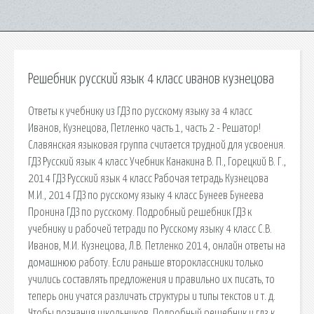
Решебник русский язык 4 класс иванов кузнецова
Ответы к учебнику из ГДЗ по русскому языку за 4 класс
Иванов, Кузнецова, Петленко часть 1, часть 2 - Решатор!
Славянская языковая группа считается трудной для усвоения.
ГДЗ Русский язык 4 класс Учебник Канакина В. П., Горецкий В. Г.,
2014 ГДЗ Русский язык 4 класс Рабочая тетрадь Кузнецова
М.И., 2014 ГДЗ по русскому языку 4 класс Бунеев Бунеева
Пронина ГДЗ по русскому. Подробный решебник ГДЗ к
учебнику и рабочей тетради по Русскому языку 4 класс С.В.
Иванов, М.И. Кузнецова, Л.В. Петленко 2014, онлайн ответы на
домашнюю работу. Если раньше второклассники только
учились составлять предложения и правильно их писать, то
теперь они учатся различать структуры и типы текстов и т. д.
Чтобы познания школьников. Подробный решебник и гдз к