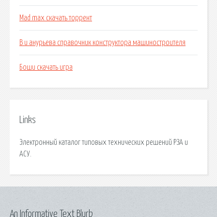
Mad max скачать торрент
В и анурьева справочник конструктора машиностроителя
Боши скачать игра
Links
Электронный каталог типовых технических решений РЗА и
АСУ.
An Informative Text Blurb