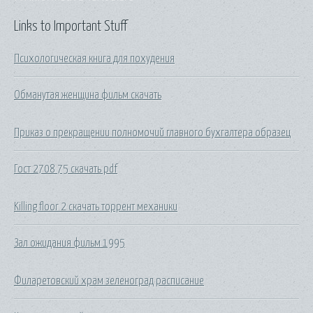
Links to Important Stuff
Психологическая книга для похудения
Обманутая женщина фильм скачать
Приказ о прекращении полномочий главного бухгалтера образец
Гост 2708 75 скачать pdf
Killing floor 2 скачать торрент механики
Зал ожидания фильм 1995
Филаретовский храм зеленоград расписание