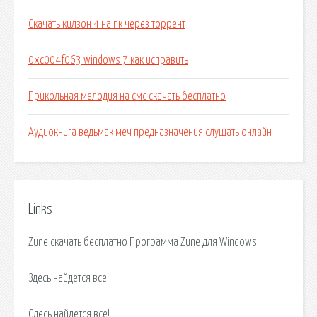
Скачать килзон 4 на пк через торрент
0xc004f063 windows 7 как исправить
Прикольная мелодия на смс скачать бесплатно
Аудиокнига ведьмак меч предназначения слушать онлайн
Links
Zune скачать бесплатно Программа Zune для Windows.
Здесь найдется все!.
Сдесь найдется все!.