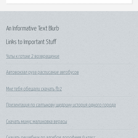
An Informative Text Blurb
Links to Important Stuff
Читы к готике 2 возвращение
Автовокзал руза расписание автобусов
Мне тебя обещали скачать fb2
Презентация по салтыкову щедрину история одного города
Скачать минус малиновка верасы
Скачать решебник по алгебре дорофеев 9 класс