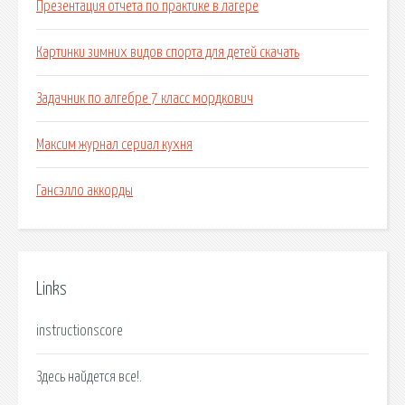
Презентация отчета по практике в лагере
Картинки зимних видов спорта для детей скачать
Задачник по алгебре 7 класс мордкович
Максим журнал сериал кухня
Гансэлло аккорды
Links
instructionscore
Здесь найдется все!.