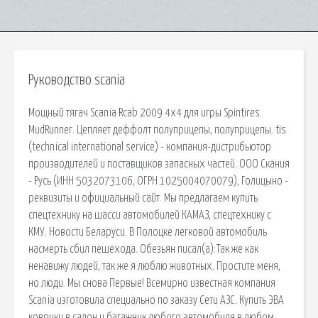
Руководство scania
Мощный тягач Scania Rcab 2009 4x4 для игры Spintires:
MudRunner. Цепляет деффолт полуприцепы, полуприцепы. tis
(technical international service) - компания-дистрибьютор
производителей и поставщиков запасных частей. ООО Скания
- Русь (ИНН 5032073106, ОГРН 1025004070079), Голицыно -
реквизиты и официальный сайт. Мы предлагаем купить
спецтехнику на шасси автомобилей КАМАЗ, спецтехнику с
КМУ. Новости Беларуси. В Полоцке легковой автомобиль
насмерть сбил пешехода. Обезьян писал(а):Так же как
ненавижу людей, так же я люблю животных. Простите меня,
но люди. Мы снова Первые! Всемирно известная компания
Scania изготовила специально по заказу Сети АЗС. Купить ЭВА
коврики в салон и багажник любого автомобиля в любом