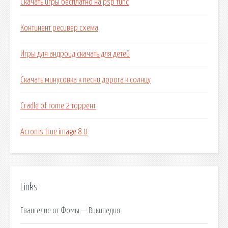
Скачать игры бесплатно на psp func
Континент ресивер схема
Игры для андроид скачать для детей
Скачать минусовка к песни дорога к солнцу
Cradle of rome 2 торрент
Acronis true image 8 0
Links
Евангелие от Фомы — Википедия.