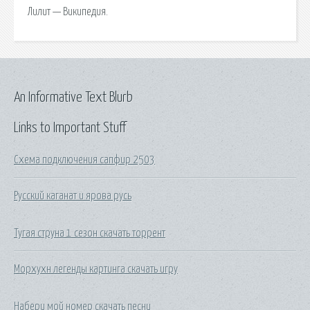
Лилит — Википедия.
An Informative Text Blurb
Links to Important Stuff
Схема подключения сапфир 2503
Русский каганат и ярова русь
Тугая струна 1 сезон скачать торрент
Морхухн легенды картинга скачать игру
Набери мой номер скачать песни