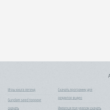
A
Игры книга легенд
Скачать программу для
редактор видео
Gundam seed торрент
скачать
Империя под ударом скачать