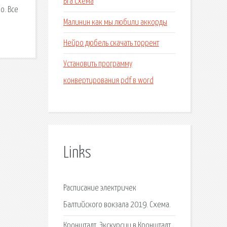
Вга схема
о. Все
Малинин как мы любили аккорды
Нейро дюбель скачать торрент
Установить программу
конвертирования pdf в word
Links
Расписание электричек
Балтийского вокзала 2019. Схема.
Кронштадт. Экскурсии в Кронштадт