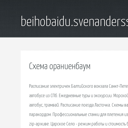
beihobaidu.svenanders
Схема ораниенбаум
Расписание электричек Балтийского вокзала Санкт-Пете
автобусе из СПб. Ежедневные туры и экскурсии. Морской
автобус, трамвай. Расписание поезда Ласточка. Схемы в
паракордом. Профессиональные станки для плетения изд
zip-архиве. Царское Село - режим работы и стоимость б