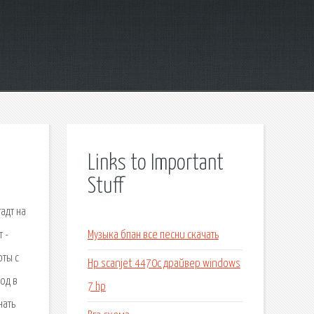
Links to Important
Stuff
адт на
 -
Музыка бпан все песни скачать
оты с
Hp scanjet 4470c драйвер windows
од в
7 hp
нать