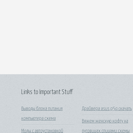
Links to Important Stuff
Выводы блока питания
Драйвера asus p5q скачать
компьютера схема
Вяжем женскую кофту на
Моды с автоустановкой
пуговицах спицами схемы