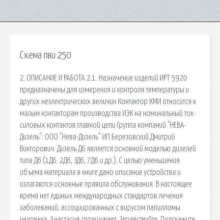
Схема пви 250
2. ОПИСАНИЕ И РАБОТА 2.1. Назначение изделий ИРТ 5920
предназначены для измерения и контроля температуры и
других неэлектрических величин Контактор КМИ относится к
малым контакторам производства ИЭК на номинальный ток
силовых контактов главной цепи Группа компаний "НЕВА-
Дизель": ООО "Нева-Дизель" ИП Березовский Дмитрий
Викторович. Дизель Д6 является основной моделью дизелей
типа Д6 (1Д6. 2Д6, ЗД6, 7Д6 и др.). С целью уменьшения
объема материала в книге дано описание устройства и
излагаются основные правила обслуживания. В настоящее
время нет единых международных стандартов лечения
заболеваний, ассоциированных с вирусом папилломы
человека. Анастасия спрашивает. Здравствуйте. Подскажите