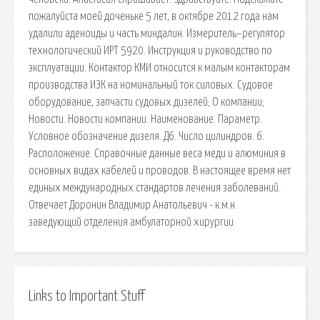
пожалуйста моей доченьке 5 лет, в октябре 2012 года нам
удалили аденоиды и часть миндалин. Измеритель–регулятор
технологический ИРТ 5920. Инструкция и руководство по
эксплуатации. Контактор КМИ относится к малым контакторам
производства ИЭК на номинальный ток силовых. Судовое
оборудование, запчасти судовых дизелей; О компании;
Новости. Новости компании. Наименование. Параметр.
Условное обозначение дизеля. Д6. Число цилиндров. 6.
Расположение. Справочные данные веса меди и алюминия в
основных видах кабелей и проводов. В настоящее время нет
единых международных стандартов лечения заболеваний.
Отвечает Доронин Владимир Анатольевич - к.м.н.
заведующий отделения амбулаторной хирургии.
Links to Important Stuff