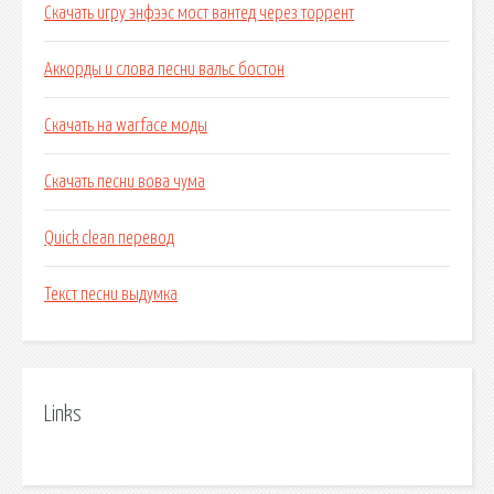
Скачать игру энфээс мост вантед через торрент
Аккорды и слова песни вальс бостон
Скачать на warface моды
Скачать песни вова чума
Quick clean перевод
Текст песни выдумка
Links