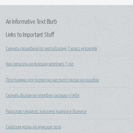
An Informative Text Blurb
Links to Important Stuff
Скачать решебник по английскому 7 класс кузовлев
Как записать на флешку windows 7 iso
Программа для проверки жесткого диска на ошибки
Скачать фильм на телефон сколько у тебя
Радислав гандапас харизма лидера в бизнесе
Скайрим моды на мужские тела