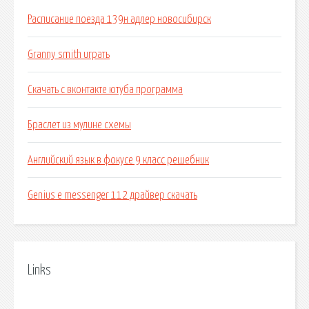
Расписание поезда 139н адлер новосибирск
Granny smith играть
Скачать с вконтакте ютуба программа
Браслет из мулине схемы
Английский язык в фокусе 9 класс решебник
Genius e messenger 112 драйвер скачать
Links