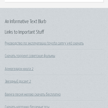
An Informative Text Blurb
Links to Important Stuff
Руководство по эксплуатации toyota camry v40 скачать
Скачать торрент советские фильмы
Армагеддон книга 2
Звездный дисант 2
Ваенга песня желаю скачать бесплатно
Скачать картинки бешеные псы