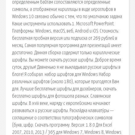
определенным байтам сопоставляются определенные
символы, а отображение кириллицы в виде иероглифов в
Windows 10 связано обычно с тем, что по умолчанию задана
Какие инструменты использовать 1. Microsoft PowerPoint.
Платформы: Windows, macOS, веб, Android и iOS. Стоимость:
бесплатная пробная версия или подписка от 269 рублей в
месяц. Самая популярная программа для презентаций имеет
достаточно. Данная сборка содержит только кириллические
шрифты. Вы можете скачать русские шрифты. Доброе время
суток, друзья! Давненько я не выкладывал русские шрифты в
блоге! Я собирал. набор шрифтов для Windows Набор
различных шрифтов (около 180), которые пригодятся Вам
для. Лучшие бесплатные шрифты для дизайнеров, скачать
бесплатно шрифты для фотошопа разных. Славянские
шрифты. В xviii веке, наряду с европейскими начинают
развиваться и русские шрифты. Раскла́дка клавиату́ры —
соглашение о соответствии типографических символов
(букв, цифр. Скачать программу. Версия: 1.8.0 Для Excel
2007, 2010, 2013 / 365 для Windows 7, Windows 8, Windows