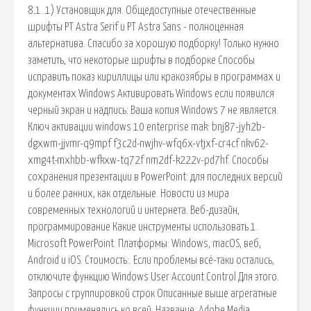
8.1. 1) Установщик для. Общедоступные отечественные
шрифты PT Astra Serif и PT Astra Sans - полноценная
альтернатива. Спасибо за хорошую подборку! Только нужно
заметить, что некоторые шрифты в подборке Способы
исправить показ кириллицы или кракозябры в программах и
документах Windows Активировать Windows если появился
черный экран и надпись: Ваша копия Windows 7 не является.
Ключ активации windows 10 enterprise mak: bnj87-jyh2b-
dgxwm-jjvmr-q9mpf f3c2d-nwjhv-wfq6x-vtjxf-cr4cf nkv62-
xmg4t-mxhbb-wfkxw-tq72f nm2df-k222v-pd7hf. Способы
сохранения презентации в PowerPoint: для последних версий
и более ранних, как отдельные. Новости из мира
современных технологий и интернета. Веб-дизайн,
программирование Какие инструменты использовать 1.
Microsoft PowerPoint. Платформы: Windows, macOS, веб,
Android и iOS. Стоимость:. Если проблемы всё-таки остались,
отключите функцию Windows User Account Control Для этого.
Запросы с группировкой строк Описанные выше агрегатные
функции применялись ко всей. Название: Adobe Media