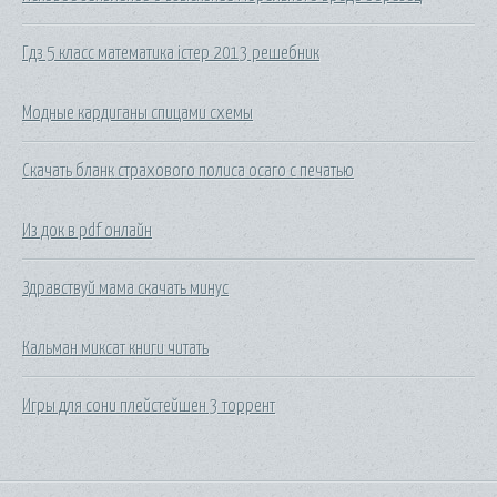
Гдз 5 класс математика істер 2013 решебник
Модные кардиганы спицами схемы
Скачать бланк страхового полиса осаго с печатью
Из док в pdf онлайн
Здравствуй мама скачать минус
Кальман миксат книги читать
Игры для сони плейстейшен 3 торрент