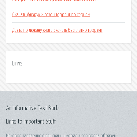
Скачать физрук 2 сезон торрент по сериям
Диета по дюкану книга скачать бесплатно торрент
Links
An Informative Text Blurb
Links to Important Stuff
Исковое заявление о взыскании морального вреда образец