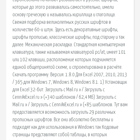
которые до этого развивались самостоятельно, имели
основу греческую и назывались кириллица и глаголица.
Свежая подборка великолепных русских шрифтов в
количестве 60-и штук. Здесь есть декоративные шрифты,
шрифты прописью, классические шрифты, под старину и так
далее. Механическая раскладка. Стандартная компьютерная
клавиатура, также называемая клавиатурой pc/at, имеет 101
или 102 клавиши, расположение которых подчиняется
единой общепринятой схеме, и спроектирована в расчёте.
Скачать программу. Версия: 1.8.0 Для Excel 2007, 2010, 2013
/ 365 для Windows 7, Windows 8, Windows 8.1. 1) Установщик
для Excel 32-бит: Загрузить с Mail.ru » / Загрузить с
CennikiExcel.ru » (+340 шаблонов / 62,4 Мб) Загрузить с
Mail.ru » / Загрузить с CennikiExcel.ru » (+85 шаблонов. Тут вам
предоставляется возможность загрузить 29 различных
прописных шрифтов. Все они абсолютно бесплатны и
подходят как для использования в Windows так Кодовые
страницы представляют собой таблицы, в которых