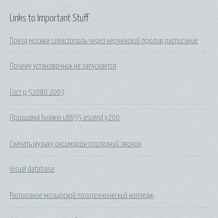
Links to Important Stuff
Поезд москва севастополь через керченский пролив расписание
Почему установочник не запускается
Гост р 52080 2003
Прошивка huawei u8655 ascend y200
Скачать музыку оксимирон последний звонок
Visual database
Расписание мозырский политехнический колледж