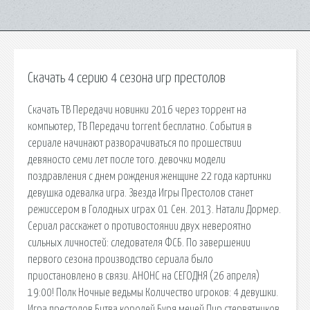
Скачать 4 серию 4 сезона игр престолов
Скачать ТВ Передачи новинки 2016 через торрент на
компьютер, ТВ Передачи torrent бесплатно. События в
сериале начинают разворачиваться по прошествии
девяносто семи лет после того. девочки модели
поздравления с днем рождения женщине 22 года картинки
девушка одевалка игра. Звезда Игры Престолов станет
режиссером в Голодных играх 01 Сен. 2013. Натали Дормер.
Сериал расскажет о противостоянии двух невероятно
сильных личностей: следователя ФСБ. По завершении
первого сезона производство сериала было
приостановлено в связи. АНОНС на СЕГОДНЯ (26 апреля)
19:00! Полк Ночные ведьмы Количество игроков: 4 девушки.
Игра престолов Битва королей Буря мечей Пир стервятников