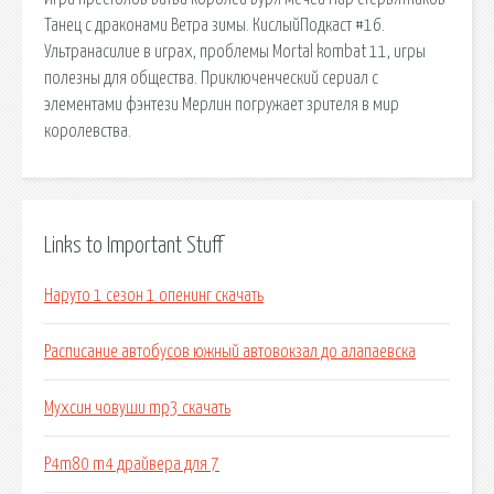
Танец с драконами Ветра зимы. КислыйПодкаст #16.
Ультранасилие в играх, проблемы Mortal kombat 11, игры
полезны для общества. Приключенческий сериал с
элементами фэнтези Мерлин погружает зрителя в мир
королевства.
Links to Important Stuff
Наруто 1 сезон 1 опенинг скачать
Расписание автобусов южный автовокзал до алапаевска
Мухсин човуши mp3 скачать
P4m80 m4 драйвера для 7