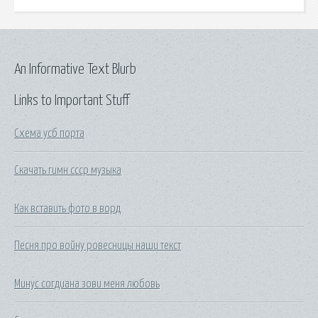
An Informative Text Blurb
Links to Important Stuff
Схема усб порта
Скачать гимн ссср музыка
Как вставить фото в ворд
Песня про войну ровесницы наши текст
Минус согдиана зови меня любовь