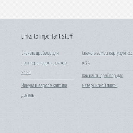
Links to Important Stuff
Скачать драйвер для
Скачать зомби карту для ксс
принтера ксерокс фазер
в 34
3124
Как найти драйвер для
Мануал шевроле каптива
материнской платы
дизель