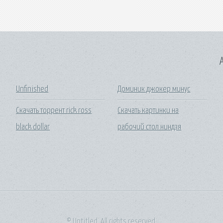
A
Unfinished
Доминик джокер минус
Скачать торрент rick ross
Скачать картинки на
black dollar
рабочий стол ниндзя
© Untitled. All rights reserved.