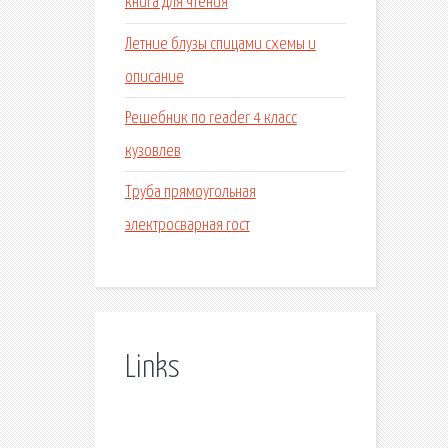
книга для чтения
Летние блузы спицами схемы и
описание
Решебник по reader 4 класс
кузовлев
Труба прямоугольная
электросварная гост
Links