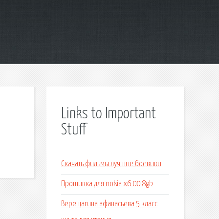
Links to Important
Stuff
Скачать фильмы лучшие боевики
Прошивка для nokia x6 00 8gb
Верещагина афанасьева 5 класс