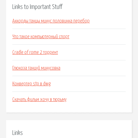
Links to Important Stuff
Аккорды танцы минус половинка перебор
Что такое компьютерный спорт
Cradle of rome 2 торрент
Глюкоза танцуй минусовка
Конвертер stp в dwg
Скачать фильм хочу в тюрьму
Links