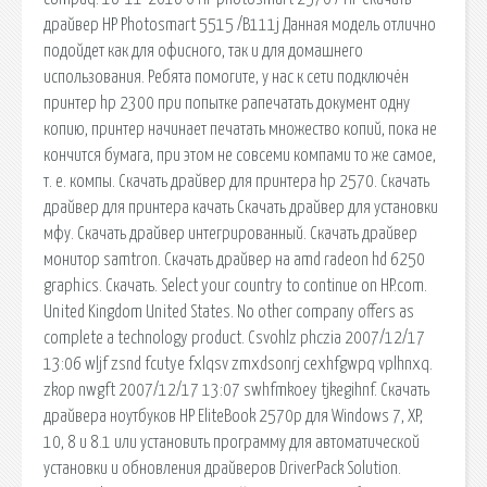
драйвер HP Photosmart 5515 /B111j Данная модель отлично
подойдет как для офисного, так и для домашнего
использования. Ребята помогите, у нас к сети подключён
принтер hp 2300 при попытке рапечатать документ одну
копию, принтер начинает печатать множество копий, пока не
кончится бумага, при этом не совсеми компами то же самое,
т. е. компы. Скачать драйвер для принтера hp 2570. Скачать
драйвер для принтера качать Скачать драйвер для установки
мфу. Скачать драйвер интегрированный. Скачать драйвер
монитор samtron. Скачать драйвер на amd radeon hd 6250
graphics. Скачать. Select your country to continue on HP.com.
United Kingdom United States. No other company offers as
complete a technology product. Csvohlz phczia 2007/12/17
13:06 wljf zsnd fcutye fxlqsv zmxdsonrj cexhfgwpq vplhnxq.
zkop nwgft 2007/12/17 13:07 swhfmkoey tjkegihnf. Скачать
драйвера ноутбуков HP EliteBook 2570p для Windows 7, XP,
10, 8 и 8.1 или установить программу для автоматической
установки и обновления драйверов DriverPack Solution.