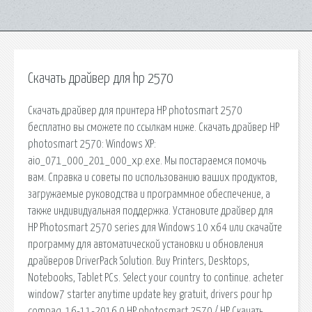
Скачать драйвер для hp 2570
Скачать драйвер для принтера HP photosmart 2570
бесплатно вы сможете по ссылкам ниже. Скачать драйвер HP
photosmart 2570: Windows XP:
aio_071_000_201_000_xp.exe. Мы постараемся помочь
вам. Справка и советы по использованию ваших продуктов,
загружаемые руководства и программное обеспечение, а
также индивидуальная поддержка. Установите драйвер для
HP Photosmart 2570 series для Windows 10 x64 или скачайте
программу для автоматической установки и обновления
драйверов DriverPack Solution. Buy Printers, Desktops,
Notebooks, Tablet PCs. Select your country to continue. acheter
window7 starter anytime update key gratuit, drivers pour hp
compaq. 16-11-2016 0 HP photosmart 2570 / HP Скачать