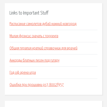
Links to Important Stuff
Расписание самолетов дубай нижний новгород
Милая фрэнсис скачать с торрента
Общая терапия краткий справочник для врачей
Аккорды блатных песен под гитару
Год оф арена игра
Ошибка при прошивки ps3 8002f957