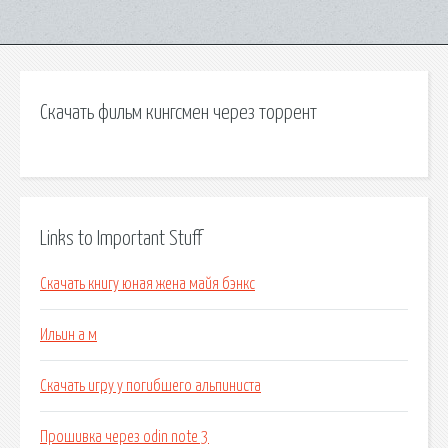
Скачать фильм кингсмен через торрент
Links to Important Stuff
Скачать книгу юная жена майя бэнкс
Ильин а м
Скачать игру у погибшего альпиниста
Прошивка через odin note 3