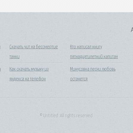
A
в
Скачать чит на бессмертие
Кто написал книгу
танки
пятнадцатилетний капитан
н
Как скачать музыку из
Минусовка песни любовь
яндекса на телефон
останется
© Untitled. All rights reserved.