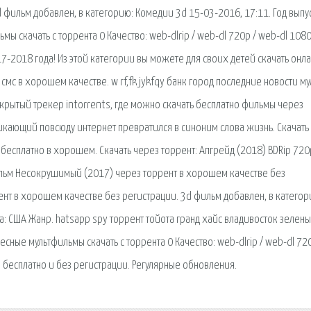
 фильм добавлен, в категорию: Комедии 3d 15-03-2016, 17:11. Год выпу
 скачать с торрента 0 Качество: web-dlrip / web-dl 720p / web-dl 1080
7-2018 года! Из этой категории вы можете для своих детей скачать онл
мс в хорошем качестве. w rf,fk jykfqy банк город последние новости му
ткрытый трекер intorrents, где можно скачать бесплатно фильмы через
икающий повсюду интернет превратился в синоним слова жизнь. Скачать
бесплатно в хорошем. Скачать через торрент: Апгрейд (2018) BDRip 720
фильм Несокрушимый (2017) через торрент в хорошем качестве без
рент в хорошем качестве без регистрации. 3d фильм добавлен, в категор
а: США Жанр. hatsapp spy торрент тойота гранд хайс владивосток зелен
ные мультфильмы скачать с торрента 0 Качество: web-dlrip / web-dl 720
е бесплатно и без регистрации. Регулярные обновления.