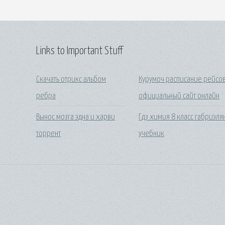
Links to Important Stuff
Скачать отрикс альбом
Курумоч расписание рейсо
ребра
официальный сайт онлайн
Вынос мозга эдна и харви
Гдз химия 8 класс габриэля
торрент
учебник