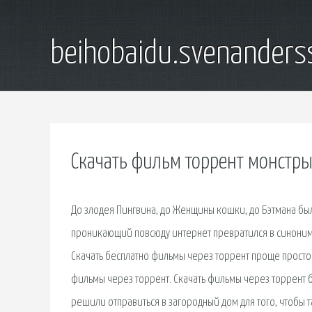
beihobaidu.svenanders
Скачать фильм торрент монстры
До злодея Пингвина, до Женщины кошки, до Бэтмана был
проникающий повсюду интернет превратился в синоним с
Скачать бесплатно фильмы через торрент проще простог
фильмы через торрент. Скачать фильмы через торрент 
решили отправиться в загородный дом для того, чтобы 