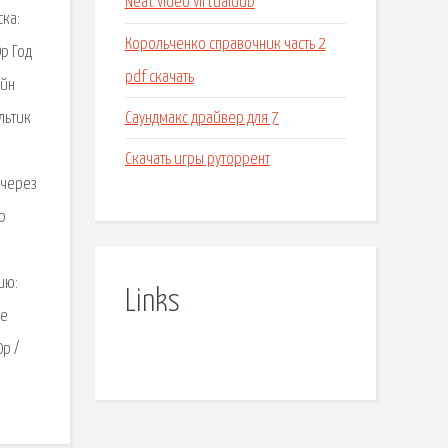
Neat video virtualdub
ска:
Корольченко справочник часть 2
p Год
pdf скачать
айн
Саундмакс драйвер для 7
льтик
Скачать игры руторрент
 через
p
ию:
Links
ые
p /