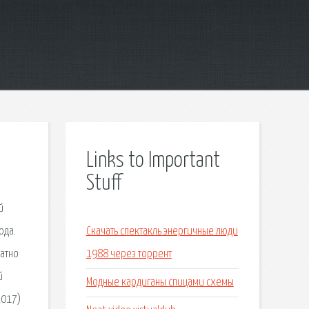
Links to Important
Stuff
й
ода.
Скачать спектакль энергичные люди
латно
1988 через торрент
й
Модные кардиганы спицами схемы
2017)