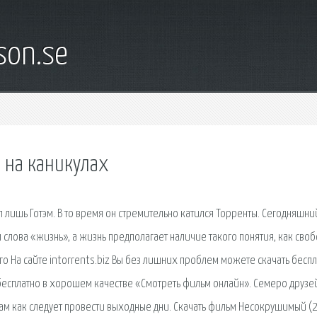
son.se
 на каникулах
 лишь Готэм. В то время он стремительно катился Торренты. Сегодняшни
лова «жизнь», а жизнь предполагает наличие такого понятия, как своб
о На сайте intorrents.biz Вы без лишних проблем можете скачать бесп
бесплатно в хорошем качестве «Смотреть фильм онлайн». Семеро друзе
там как следует провести выходные дни. Скачать фильм Несокрушимый (