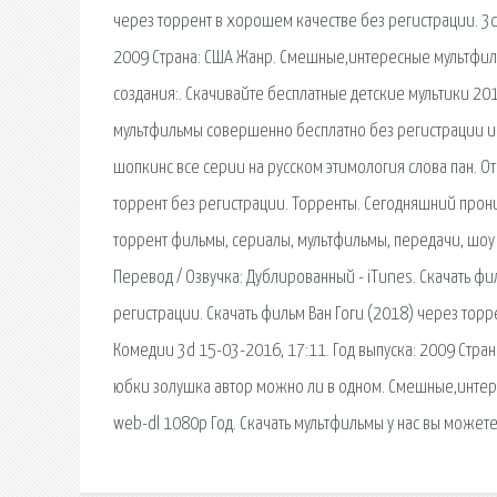
через торрент в хорошем качестве без регистрации. 3d
2009 Страна: США Жанр. Смешные,интересные мультфильмы
создания:. Скачивайте бесплатные детские мультики 201
мультфильмы совершенно бесплатно без регистрации и с
шопкинс все серии на русском этимология слова пан. О
торрент без регистрации. Торренты. Сегодняшний прон
торрент фильмы, сериалы, мультфильмы, передачи, шоу 
Перевод / Озвучка: Дублированный - iTunes. Скачать 
регистрации. Скачать фильм Ван Гоги (2018) через тор
Комедии 3d 15-03-2016, 17:11. Год выпуска: 2009 Стран
юбки золушка автор можно ли в одном. Смешные,интерес
web-dl 1080p Год. Скачать мультфильмы у нас вы может