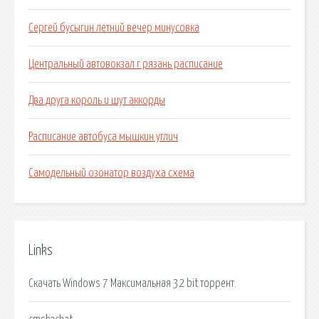
Сергей бусыгин летний вечер минусовка
Центральный автовокзал г рязань расписание
Два друга король и шут аккорды
Расписание автобуса мышкин углич
Самодельный озонатор воздуха схема
Links
Скачать Windows 7 Максимальная 32 bit торрент.