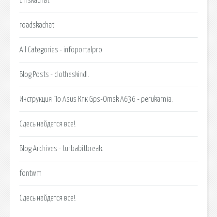
cmskachat
roadskachat
All Categories - infoportalpro.
Blog Posts - clotheskindl.
Инструкция По Asus Кпк Gps-Omsk A636 - perukarnia.
Сдесь найдется все!.
Blog Archives - turbabitbreak.
fontwm
Сдесь найдется все!.