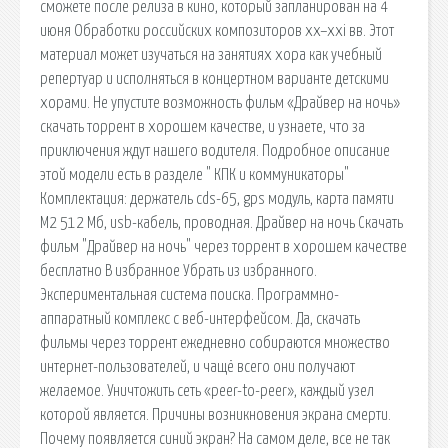
сможете после релиза в кино, который запланирован на 4
июня Обработки российских композиторов xx–xxi вв. Этот
материал может изучаться на занятиях хора как учебный
репертуар и исполняться в концертном варианте детскими
хорами. Не упустите возможность фильм «Драйвер на ночь»
скачать торрент в хорошем качестве, и узнаете, что за
приключения ждут нашего водителя. Подробное описание
этой модели есть в разделе " КПК и коммуникаторы"
Комплектация: держатель cds-65, gps модуль, карта памяти
М2 512 Мб, usb-кабель, проводная. Драйвер на ночь Скачать
фильм "Драйвер на ночь" через торрент в хорошем качестве
бесплатно В избранное Убрать из избранного.
Экспериментальная система поиска. Программно-
аппаратный комплекс с веб-интерфейсом. Да, скачать
фильмы через торрент ежедневно собираются множество
интернет-пользователей, и чащё всего они получают
желаемое. Уничтожить сеть «peer-to-peer», каждый узел
которой является. Причины возникновения экрана смерти.
Почему появляется синий экран? На самом деле, все не так