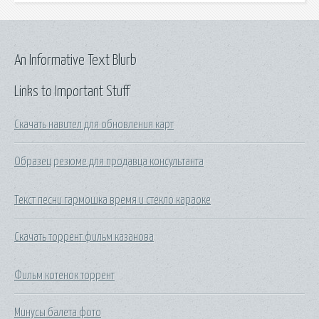
An Informative Text Blurb
Links to Important Stuff
Скачать навител для обновления карт
Образец резюме для продавца консультанта
Текст песни гармошка время и стекло караоке
Скачать торрент фильм казанова
Фильм котенок торрент
Минусы балета фото