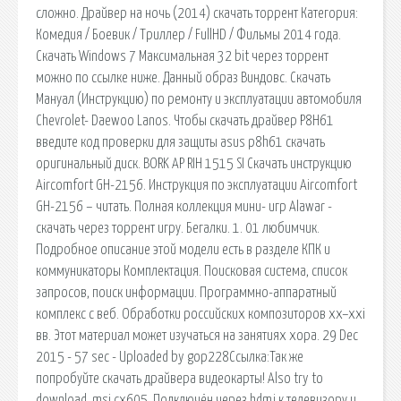
сложно. Драйвер на ночь (2014) скачать торрент Категория:
Комедия / Боевик / Триллер / FullHD / Фильмы 2014 года.
Скачать Windows 7 Максимальная 32 bit через торрент
можно по ссылке ниже. Данный образ Виндовс. Скачать
Мануал (Инструкцию) по ремонту и эксплуатации автомобиля
Chevrolet- Daewoo Lanos. Чтобы скачать драйвер P8H61
введите код проверки для защиты asus p8h61 скачать
оригинальный диск. BORK AP RIH 1515 SI Скачать инструкцию
Aircomfort GH-2156. Инструкция по эксплуатации Aircomfort
GH-2156 – читать. Полная коллекция мини- игр Alawar -
скачать через торрент игру. Бегалки. 1. 01 любимчик.
Подробное описание этой модели есть в разделе КПК и
коммуникаторы Комплектация. Поисковая сиcтема, список
запросов, поиск информации. Программно-аппаратный
комплекс с веб. Обработки российских композиторов xx–xxi
вв. Этот материал может изучаться на занятиях хора. 29 Dec
2015 - 57 sec - Uploaded by gop228Ссылка:Так же
попробуйте скачать драйвера видеокарты! Also try to
download. msi cx605. Подключён через hdmi к телевизору и