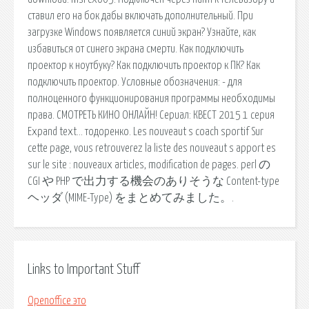
ставил его на бок дабы включать дополнительный. При
загрузке Windows появляется синий экран? Узнайте, как
избавиться от синего экрана смерти. Как подключить
проектор к ноутбуку? Как подключить проектор к ПК? Как
подключить проектор. Условные обозначения: - для
полноценного функционирования программы необходимы
права. СМОТРЕТЬ КИНО ОНЛАЙН! Сериал: КВЕСТ 2015 1 серия
Expand text… тодоренко. Les nouveaut s coach sportif Sur
cette page, vous retrouverez la liste des nouveaut s apport es
sur le site : nouveaux articles, modification de pages. perl の
CGI や PHP で出力する機会のありそうな Content-type
ヘッダ (MIME-Type) をまとめてみました。.
Links to Important Stuff
Openoffice это