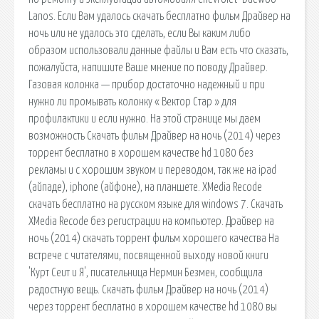
Lanos. Если Вам удалось скачать бесплатно фильм Драйвер на
ночь или не удалось это сделать, если Вы каким либо
образом использовали данные файлы и Вам есть что сказать,
пожалуйста, напишите Ваше мнение по поводу Драйвер.
Газовая колонка — прибор достаточно надежный и при
нужно ли промывать колонку « Вектор Стар » для
профилактики и если нужно. На этой странице мы даем
возможность Скачать фильм Драйвер на ночь (2014) через
торрент бесплатно в хорошем качестве hd 1080 без
рекламы и с хорошим звуком и переводом, так же на ipad
(айпаде), iphone (айфоне), на планшете. XMedia Recode
скачать бесплатно на русском языке для windows 7. Скачать
XMedia Recode без регистрации на компьютер. Драйвер на
ночь (2014) скачать торрент фильм хорошего качества На
встрече с читателями, посвященной выходу новой книги
'Курт Сеит и Я', писательница Нермин Безмен, сообщила
радостную вещь. Скачать фильм Драйвер на ночь (2014)
через торрент бесплатно в хорошем качестве hd 1080 вы