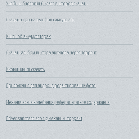
Учебник биология 6 класс викторов скачать
Скачать игры на телефон самсунг айс
Книги об аккумуляторах
Скачать альбом виктора аксенова через торрент
Иконки книги скачать
Приложение для андроид редактирование фото
Механические колебания реферат краткое содержание
Driver san francisco r g механики торрент