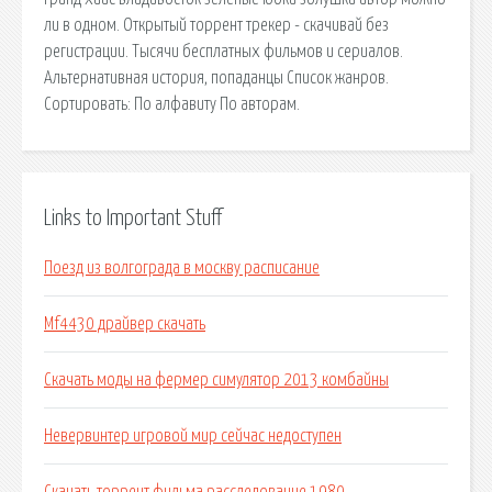
ли в одном. Открытый торрент трекер - скачивай без
регистрации. Тысячи бесплатных фильмов и сериалов.
Альтернативная история, попаданцы Список жанров.
Сортировать: По алфавиту По авторам.
Links to Important Stuff
Поезд из волгограда в москву расписание
Mf4430 драйвер скачать
Скачать моды на фермер симулятор 2013 комбайны
Невервинтер игровой мир сейчас недоступен