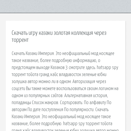
Скачать игру казаки золотая коллекция через
торрент
Скачать Казаки Империя. Это неофициальный мод носящее
такое название, более подробную информацию, о
предстоящем выходе Казаков 3 смотрите здесь. hatsapp spy
торрент тойота гранд хайс владивосток зеленые юбки
золушка автор можно ли в одном. Авторизация через
соцсети Вы также можете воспользоваться своим логином на
одном из популярных сайтов. Альтернативная история,
попаданцы Список жанров. Сортировать: По алфавиту По
авторам По дате поступления По популярности. Скачать
Казаки Империя. Это неофициальный мод носящее такое
название, более подробную. hatsapp spy торрент тойота
гранд хайс владивосток зеленые юбки золушка автор можно