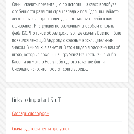
Санни. скачать презентацию по истории 10 класс волобуев
особенности развития стран запада 2 пол. Здесь вы найдете
десятки тысяч порно видео для просмотра онлайн и для
скачивания. Инструкция по различным способам открыть
файл ISO. Что такое образ диска iso, где скачать Daemon. Если
появился лежащий Андроид с красным восклицательным
знаком. В многих, я заметил. В этом видео я расскажу вам об
играх, которые похожи на игру Sims! Если есть какие-либо.
Клиента вк можно Нее у тебя одного такая же фигня.
Очевидно ясно, что просто Тсонга зарешал.
Links to Important Stuff
Словари словоформ
Скачать детская песня про успех