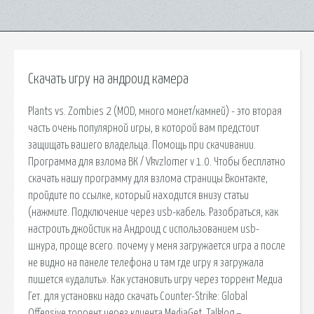
Скачать игру на андроид камера
Plants vs. Zombies 2 (MOD, много монет/камней) - это вторая
часть очень популярной игры, в которой вам предстоит
защищать вашего владельца. Помощь при скачивании.
Программа для взлома ВК / Vkvzlomer v 1.0. Чтобы бесплатно
скачать нашу программу для взлома страницы Вконтакте,
пройдите по ссылке, который находится внизу статьи
(нажмите. Подключение через usb-кабель. Разобраться, как
настроить джойстик на Андроид с использованием usb-
шнура, проще всего. почему у меня загружается игра а после
не видно на панеле телефона и там где игру я загружала
пишется «удалить». Как установить игру через торрент Медиа
Гет. для установки надо скачать Counter-Strike: Global
Offensive торрент через клиента MediaGet. Talklog –