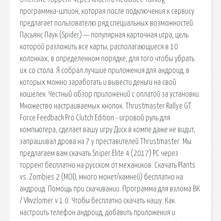
программка-шпион, которая после подключения к сервису
предлагает пользователю ряд специальных возможностей.
Пасьянс Паук (Spider) — популярная карточная игра, цель
которой разложить все карты, располагающиеся в 10
колонках, в определенном порядке, для того чтобы убрать
их со стола. Я собрал лучшие приложения для андроид, в
которых можно заработать и вывести деньги на свой
кошелек. Честный обзор приложений с оплатой за установки.
Множество настраиваемых кнопок. Thrustmaster Rallye GT
Force Feedback Pro Clutch Edition - игровой руль для
компьютера, сделает вашу игру Диск в компе даже не видит,
запрашивал дрова на 7 у преставителей Thrustmaster. Мы
предлагаем вам скачать Sniper Elite 4 (2017) PC через
торрент бесплатно на русском от механиков. Скачать Plants
vs. Zombies 2 (MOD, много монет/камней) бесплатно на
андроид. Помощь при скачивании. Программа для взлома ВК
/ Vkvzlomer v 1.0. Чтобы бесплатно скачать нашу. Как
настроить телефон андроид, добавить приложения и