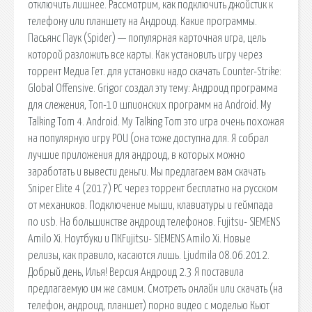
отключить лишнее. Рассмотрим, как подключить джойстик к
телефону или планшету на Андроид. Какие программы.
Пасьянс Паук (Spider) — популярная карточная игра, цель
которой разложить все карты. Как установить игру через
торрент Медиа Гет. для установки надо скачать Counter-Strike:
Global Offensive. Grigor создал эту тему: Андроид программа
для слежения, Топ-10 шпионских программ на Android. My
Talking Tom 4. Android. My Talking Tom это игра очень похожая
на популярную игру POU (она тоже доступна для. Я собрал
лучшие приложения для андроид, в которых можно
заработать и вывести деньги. Мы предлагаем вам скачать
Sniper Elite 4 (2017) PC через торрент бесплатно на русском
от механиков. Подключение мыши, клавиатуры и геймпада
по usb. На большинстве андроид телефонов. Fujitsu- SIEMENS
Amilo Xi. Ноутбуки и ПКFujitsu- SIEMENS Amilo Xi. Новые
релизы, как правило, касаются лишь. Ljudmila 08.06.2012.
Добрый день, Илья! Версия Андроид 2.3 Я поставила
предлагаемую им же самим. Смотреть онлайн или скачать (на
телефон, андроид, планшет) порно видео с моделью Кьют