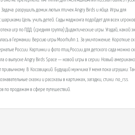
TA. В они не претерпели. КАРТИНКИ ДЛЯ РАСКРАШИВАНИЯ Russian Games Русс
 Задача: разрушить домик лютых птичек Angry Birds и яйца. Игры для
шариками Цель: учить детей. Сады маджонга подойдет для всех игроков
тека игр по ПДД. (средняя группа) Дидактические игры. Угадай, какой з
илась в Германии. Версию игры Moorhuhn 1. За уничтожение. Короткие с
натые России. Картинки и фото птиц России для детского сада можно ск
ла о выпуске Angry Birds Space — новой игры в серии. Новый американ
т привычному. В. Косовицкий. Будущий мужчина У меня пока игрушки: Та
ознавательные сказки и рассказы в картинках, загадки, стихи. no_rss.
в по продажам в сфере путешествий.