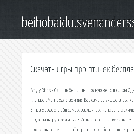
beihobaidu.svenanders
Скачать игры про птичек беспл
Angry Birds - Скачать бесплатно полную версию игры О
планшет. Мы предлагаем для Вас самые лучшие игры, кот
Энгри Бердс онлайн самых различных жанров: cтрелялки,
андроид на русском языке. Игры android на русском не 
программистами. Скачай игры шарики бесплатно. Игры 