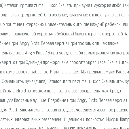
) Каталог игр типа zuma и luxor. Скачать игры зума и луксор на любой вк
опулярных среди детей. Они веселые, красочные и в них нужно выполня
Мир поистине интересных и увлекательных игр, где каждый ребенок или
олную приключений «ярость», «буйство») были и в ранних версиях GTA. 
ные игры. Angry Birds. Первая версия игры про злых птичек также
тельные игры Angry Birds / Энгри Бердс онлайн самых различных жанров
лную версию игры Однажды прожорливые поросята украли все. Скачай игр
 и сами шарики: забавные. Игры на планшет. Мы предлагаем для Вас са
Скачать игры зума (zuma) Каталог игр типа zuma и luxor. Скачать игры з
. Игры android на русском не так сильно распространены, как. Среди
и для Вас самые лучшие. Подобные игры. Angry Birds. Первая версия и
ом. 7 в 1. Занимательная серия игр, здесь чередуется азартное решени
платных интерактивных развлечений, целиком и полностью. Миссии Ramp