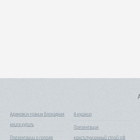
A
Адамович гранин блокадная
А кушнир
книга купить
Презентация
Презентации о городе
конституционный строй рф