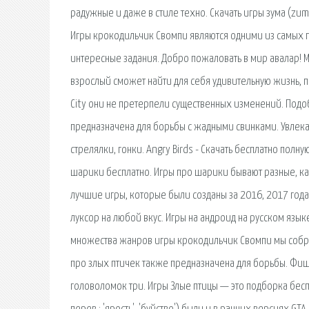
радужные и даже в стиле техно. Скачать игры зума (zuma
Игры крокодильчик Свомпи являются одними из самых п
интересные задания. Добро пожаловать в мир авалар! 
взрослый сможет найти для себя удивительную жизнь, п
City они не претерпели существенных изменений. Подоб
предназначена для борьбы с жадными свинками. Увлека
cтрелялки, гонки. Angry Birds - Скачать бесплатно по
шарики бесплатно. Игры про шарики бывают разные, как
лучшие игры, которые были созданы за 2016, 2017 года. 
луксор на любой вкус. Игры на андроид на русском языке
множества жанров игры крокодильчик Свомпи мы собрал
про злых птичек также предназначена для борьбы. Фишд
головоломок три. Игры Злые птицы — это подборка бес