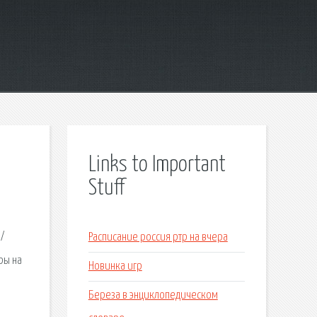
Links to Important
Stuff
/
Расписание россия ртр на вчера
ры на
Новинка игр
Береза в энциклопедическом