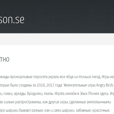
son.se
атно
днажды прожорливые поросята украли все яйца из птичьих гнезд. Игры на
орые были созданы за 2016, 2017 года. Увлекательные игры Angry Birds 
 гонки, аркады, бродилки, пазлы. Играть онлайн в Злых Птичек здесь. Иг
так сильно распространены, как другие игры, сделанные англоязычными
про шарики бывают разные, как и сами шарики: забавные, красочные,