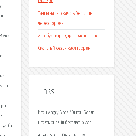
словаре
ус.
Танцы на тнт скачать бесплатно
ть
через торрент
Автобус истра дарна расписание
В Vice
Скачать 3 сезон касл торрент
:
ы
мые
ума и
Links
гры
Игры Angry Birds / Энгри Бердз
е
играть онлайн бесплатно для.
age (в
Angry Birds - Скачать игру