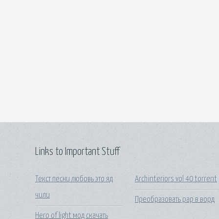
Links to Important Stuff
Текст песни любовь это яд
Archinteriors vol 40 torrent
чили
Преобразовать рар в ворд
Hero of light мод скачать