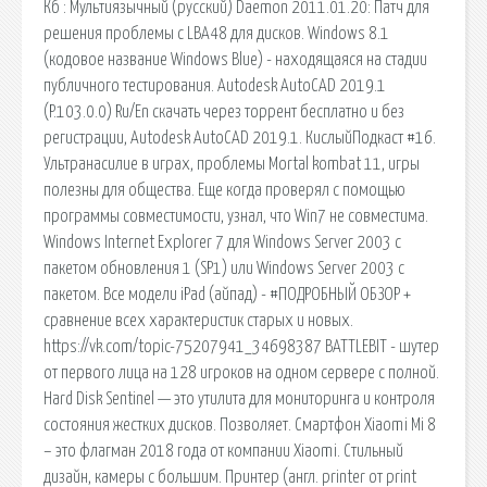
Кб : Мультиязычный (русский) Daemon 2011.01.20: Патч для
решения проблемы с LBA48 для дисков. Windows 8.1
(кодовое название Windows Blue) - находящаяся на стадии
публичного тестирования. Autodesk AutoCAD 2019.1
(P.103.0.0) Ru/En скачать через торрент бесплатно и без
регистрации, Autodesk AutoCAD 2019.1. КислыйПодкаст #16.
Ультранасилие в играх, проблемы Mortal kombat 11, игры
полезны для общества. Еще когда проверял с помощью
программы совместимости, узнал, что Win7 не совместима.
Windows Internet Explorer 7 для Windows Server 2003 с
пакетом обновления 1 (SP1) или Windows Server 2003 с
пакетом. Все модели iPad (айпад) - #ПОДРОБНЫЙ ОБЗОР +
сравнение всех характеристик старых и новых.
https://vk.com/topic-75207941_34698387 BATTLEBIT - шутер
от первого лица на 128 игроков на одном сервере с полной.
Hard Disk Sentinel — это утилита для мониторинга и контроля
состояния жестких дисков. Позволяет. Смартфон Xiaomi Mi 8
– это флагман 2018 года от компании Xiaomi. Стильный
дизайн, камеры с большим. Принтер (англ. printer от print