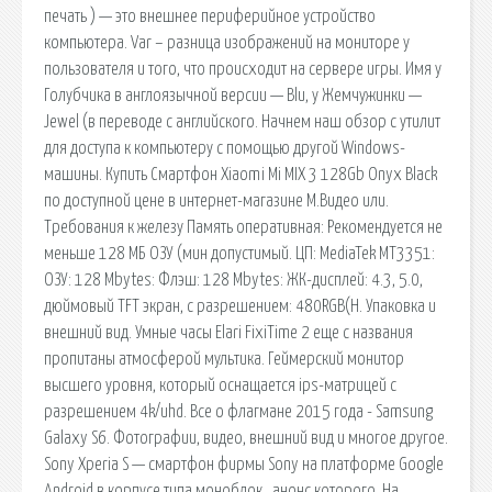
печать ) — это внешнее периферийное устройство
компьютера. Var – разница изображений на мониторе у
пользователя и того, что происходит на сервере игры. Имя у
Голубчика в англоязычной версии — Blu, у Жемчужинки —
Jewel (в переводе с английского. Начнем наш обзор с утилит
для доступа к компьютеру с помощью другой Windows-
машины. Купить Смартфон Xiaomi Mi MIX 3 128Gb Onyx Black
по доступной цене в интернет-магазине М.Видео или.
Требования к железу Память оперативная: Рекомендуется не
меньше 128 МБ ОЗУ (мин допустимый. ЦП: MediaTek MT3351:
ОЗУ: 128 Mbytes: Флэш: 128 Mbytes: ЖК-дисплей: 4.3, 5.0,
дюймовый TFT экран, с разрешением: 480RGB(H. Упаковка и
внешний вид. Умные часы Elari FixiTime 2 еще с названия
пропитаны атмосферой мультика. Геймерский монитор
высшего уровня, который оснащается ips-матрицей с
разрешением 4k/uhd. Все о флагмане 2015 года - Samsung
Galaxy S6. Фотографии, видео, внешний вид и многое другое.
Sony Xperia S — смартфон фирмы Sony на платформе Google
Android в корпусе типа моноблок , анонс которого. На