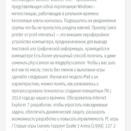
представляющая собой портативную Windows–
метеостанцию, работающую в реальном времени.
Бесплатные ключи кончились. Подпишитесь на уведомления
группы что бы не пропустить раздачу ключей. Принтер (англ.
printer от print «печать») — это внешнее периферийное
устройство компьютера, предназначенное для вывода
текстовой или графической информации, хранящейся в
компьютере Есть более улучшеный способ получить, а даже
изменить physcannon на megaphyscannon. Чтобы у вас шло
всё как по маслу, тоесть без глюков и вылитания игры
сделайте следуюшее. Изучив все модели iPad и их
характеристики, можно понять, как развивались и
прогрессировали технологии создания планшетных ПК с
2010 года до нашего времени. Обозреватель Internet
Explorer 7 разработан, чтобы упростить повседневные
задачи, обеспечить динамическую защиту, расширить
возможности разработки и повысить управляемость. PC игры
/ Старые игры Скачать торрент Quake 3 Arena (1999). 327.2