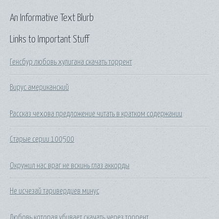
An Informative Text Blurb
Links to Important Stuff
Генсбур любовь хулигана скачать торрент
Вирус американский
Рассказ чехова предложение читать в кратком содержании
Старые серии 100500
Окружил нас враг не вскинь глаз аккорды
Не исчезай таривердиев минус
Любовь которая убивает скачать через торрент