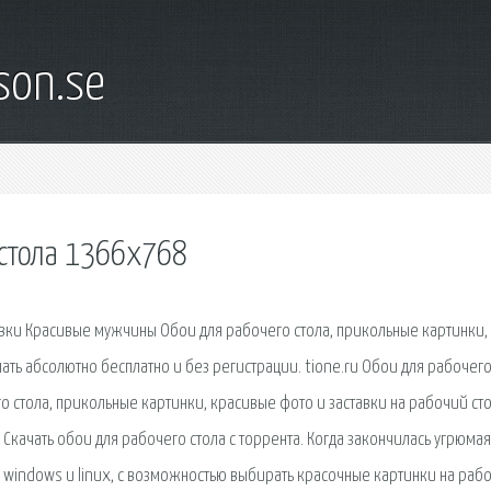
son.se
 стола 1366х768
ставки Красивые мужчины Обои для рабочего стола, прикольные картинки,
ать абсолютно бесплатно и без регистрации. tione.ru Обои для рабочег
го стола, прикольные картинки, красивые фото и заставки на рабочий сто
Скачать обои для рабочего стола с торрента. Когда закончилась угрюмая
windows и linux, с возможностью выбирать красочные картинки на раб