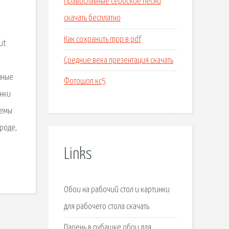
Православные сербские песни
о
скачать бесплатно
Как сохранить mpp в pdf
ut
Средние века презентация скачать
чные
Фотошоп кс5
инки
емы:
ироде,
Links
Обои на рабочий стол и картинки
для рабочего стола скачать.
Парень в рубашке обои для