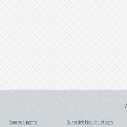
A
Зона на смарт тв
Super link kiddy bluetooth