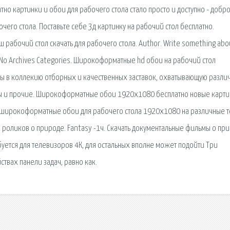
тно картинки и обои для рабочего стола стало просто и доступно - добр
чего стола. Поставьте себе 3д картинку на рабочий стол бесплатно.
 рабочий стол скачать для рабочего стола. Author. Write something abo
es. No Archives Categories. Широкоформатные hd обои на рабочий стол
ы в коллекию отборных и качественных заставок, охватывающую разли
туры и прочие. Широкоформатные обои 1920х1080 бесплатно новые карт
ть широкоформатные обои для рабочего стола 1920х1080 на различные т
а роликов о природе. Fantasy -1ч. Скачать документальные фильмы о пр
буется для телевизоров 4К, для остальных вполне может подойти Три
твах панели задач, равно как.