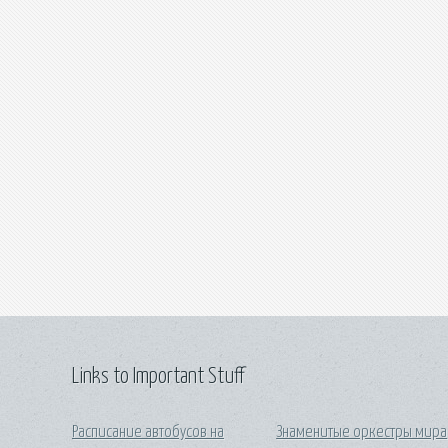
Links to Important Stuff
Расписание автобусов на
Знаменитые оркестры мира