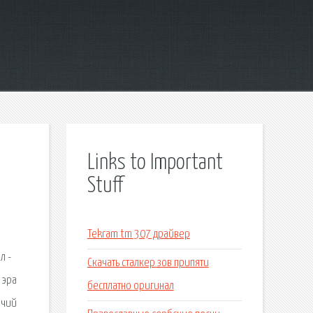
Links to Important
Stuff
о
Tekram tm 307 драйвер
л -
Скачать сталкер зов припяти
 эра
бесплатно оригинал
очий