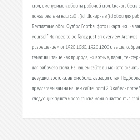
стол, именуемые «обои на рабочий стол. Скачать беспла
пожаловать на наш сайт. 3d. Шикарные 3d обои для рабо
Бесплатные обои Футбол Footbal фото и картинки на ваш
yourself. No need to be fancy, just an overview. Archiv
разрешением от 1920 1080, 1920 1200 и выше, собран
тематики, такие как природа, животные, парни, текс
для рабочего стола. На нашем сайте вы можете скача
девушки, эротика, автомобили, авиация и так. Подборк
предлагаем вам на нашем сайте. hdmi 2.0 кабель потре
следующих пункта моего списка можно настроить в свойс