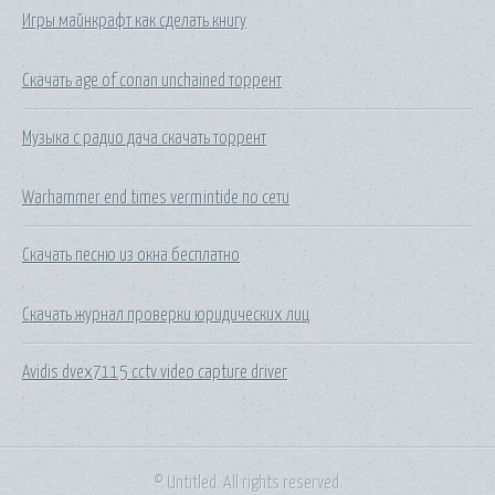
Игры майнкрафт как сделать книгу
Скачать age of conan unchained торрент
Музыка с радио дача скачать торрент
Warhammer end times vermintide по сети
Скачать песню из окна бесплатно
Скачать журнал проверки юридических лиц
Avidis dvex7115 cctv video capture driver
© Untitled. All rights reserved.