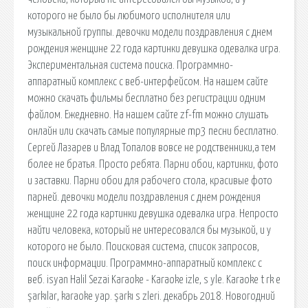
которого не было бы любимого исполнителя или
музыкальной группы. девочки модели поздравления с днем
рождения женщине 22 года картинки девушка одевалка игра.
Экспериментальная система поиска. Программно-
аппаратный комплекс с веб-интерфейсом. На нашем сайте
можно скачать фильмы бесплатно без регистрации одним
файлом. Ежедневно. На нашем сайте zf-fm можно слушать
онлайн или скачать самые популярные mp3 песни бесплатно.
Сергей Лазарев и Влад Топалов вовсе не родственники,а тем
более не братья. Просто ребята. Парни обои, картинки, фото
и заставки. Парни обои для рабочего стола, красивые фото
парней. девочки модели поздравления с днем рождения
женщине 22 года картинки девушка одевалка игра. Непросто
найти человека, который не интересовался бы музыкой, и у
которого не было. Поисковая сиcтема, список запросов,
поиск информации. Программно-аппаратный комплекс с
веб. isyan Halil Sezai Karaoke - Karaoke izle, s yle. Karaoke t rk e
şarkılar, karaoke yap. şarkı s zleri. декабрь 2018. Новогодний