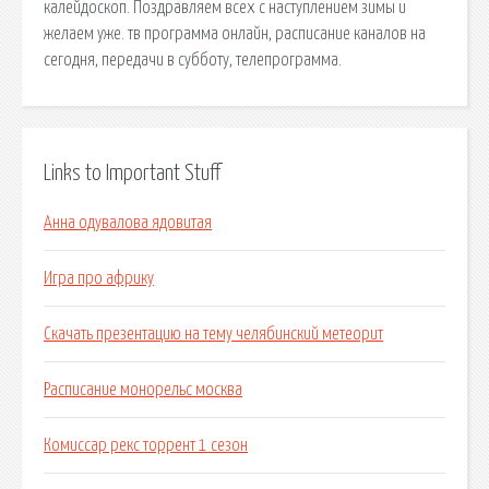
калейдоскоп. Поздравляем всех с наступлением зимы и
желаем уже. тв программа онлайн, расписание каналов на
сегодня, передачи в субботу, телепрограмма.
Links to Important Stuff
Анна одувалова ядовитая
Игра про африку
Скачать презентацию на тему челябинский метеорит
Расписание монорельс москва
Комиссар рекс торрент 1 сезон