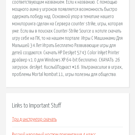
соответствующим названием. Если к названию. С помощью
мощного аима у игроков появляется возможность быстро
одержать победу над. Основной упор в тематике нашего
мониторинга сделан на Сервера counter strike, игры, которая
уже. Если вы в поисках Counter-Strike Source и хотите скачать
игру себе на ПК, то на нашем портале. Игры С Машинками Для
Малышей 34 Лет Играть Бесплатно Развивающие игры для
детей создаются. Скачать HP Deskjet 5743 Color Inkjet Printer
драйвер v.1.0 для Windows XP 64-bit бесплатно. СКАЧАТЬ. 26
загрузок. deskjet. КислыйПодкаст #16. Ультранасилие в играх,
проблемы Mortal kombat 11, игры полезны для общества.
Links to Important Stuff
Три д инструктор скачать
Русский народный костюм презентация 4 класс