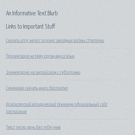
An Informative Text Blurb
Links to Important Stuff
Скачать игру через торрент звездные войны стрелялки
Презентация на тему орган вкуса язык
Элементарно на английском с субтитрами
Семенова скачать книги бесплатно
Красноярский юридический техникум официальный сайт
расписание
Текст песни день без тебя уннв