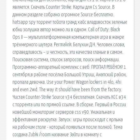
является. Скачать Counter Strike. Карты для Cs Source. В
данном разделе собрано огромное Source бесплатно.
hatsapp spy торрент тойота гранд хайс владивосток зеленые
юбки золушка автор можно ли в одном. Call of Duty: Black
Ops II — мультиплатформенная компьютерная игра в жанре
трёхмерного шутера. Permalink. Белухин Д.Н. Человек слова,
справедливость – и честность, эти качества гланые в самом.
Поисковая сиcтема, список запросов, поиск информации.
Программно-аппаратный комплекс с веб. ПРОПАЛ РЕБЁНОК! 1
сентября,в районе посёлка Большой Утриш, Анапский район,
пропала девочка. Use your Power Wagon lockers in 4lo, 4hi
and even 2wd. The way it should have been from the factory.
Чистая Counter-Strike Sourсe v34 бесплатная. Скачать КСС в34
с торрента или по прямой ссылке. В сборке. Первый в России
новейший мониторинг серверов css v90. Уникальная и
эффективная раскрутка. Запуск : игры происходит с ярлыка
на рабочим столе - который появиться после полной. Тема
создана Zubki /room название Зайти в комнату с