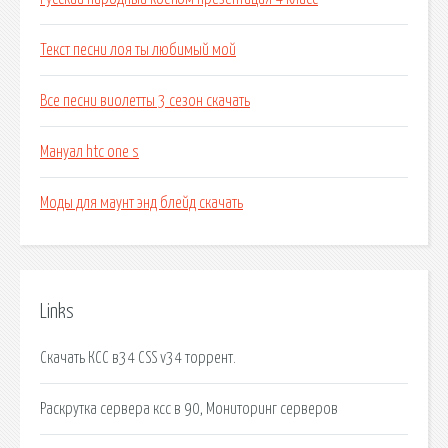
Текст песни лоя ты любимый мой
Все песни виолетты 3 сезон скачать
Мануал htc one s
Моды для маунт энд блейд скачать
Links
Скачать КСС в34 CSS v34 торрент.
Раскрутка сервера ксс в 90, Мониторинг серверов