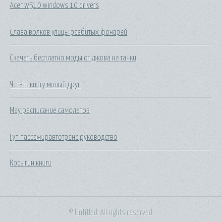
Acer w510 windows 10 drivers
Слава волков улицы разбитых фонарей
Скачать бесплатно моды от джова на танки
Читать книгу милый друг
Мау расписание самолетов
Гуп пассажиравтотранс руководство
Косыгин книги
© Untitled. All rights reserved.