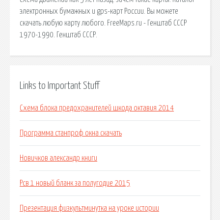
электронных бумажных и gps-карт России. Вы можете
скачать любую карту любого. FreeMaps.ru - Генштаб СССР
1970-1990. Генштаб СССР.
Links to Important Stuff
Схема блока предохранителей шкода октавия 2014
Программа станпроф окна скачать
Новичков александр книги
Рсв 1 новый бланк за полугодие 2015
Презентация физкультминутка на уроке истории