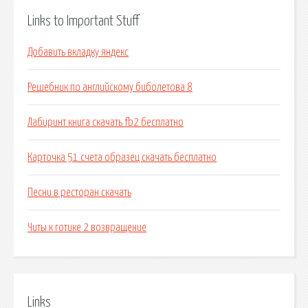
Links to Important Stuff
Добавить вкладку яндекс
Решебник по английскому биболетова 8
Лабиринт книга скачать fb2 бесплатно
Карточка 51 счета образец скачать бесплатно
Песни в ресторан скачать
Читы к готике 2 возвращение
Links