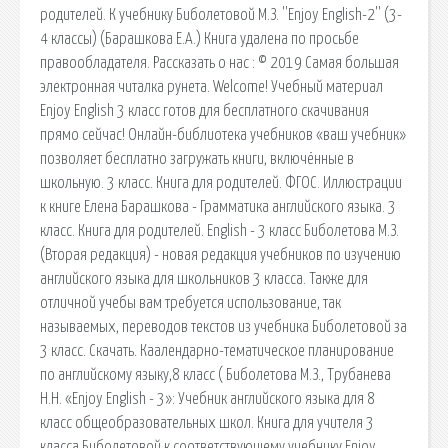
родителей. К учебнику Биболетовой М.З. ''Enjoy English-2'' (3-
4 классы) (Барашкова Е.А.) Книга удалена по просьбе
правообладателя. Рассказать о нас : © 2019 Самая большая
электронная читалка рунета. Welcome! Учебный материал
Enjoy English 3 класс готов для бесплатного скачивания
прямо сейчас! Онлайн-библиотека учебников «ваш учебник»
позволяет бесплатно загружать книги, включённые в
школьную. 3 класс. Книга для родителей. ФГОС. Иллюстрации
к книге Елена Барашкова - Грамматика английского языка. 3
класс. Книга для родителей. English - 3 класс Биболетова М.З.
(Вторая редакция) - новая редакция учебников по изучению
английского языка для школьников 3 класса. Также для
отличной учебы вам требуется использование, так
называемых, переводов текстов из учебника Биболетовой за
3 класс. Скачать. Каалендарно-тематическое планирование
по английскому языку,8 класс ( Биболетова М.З., Трубанева
Н.Н. «Enjoy English - 3»: Учебник английского языка для 8
класс общеобразовательных школ. Книга для учителя 3
класса Биболетовой к соответствующему учебнику Enjoy