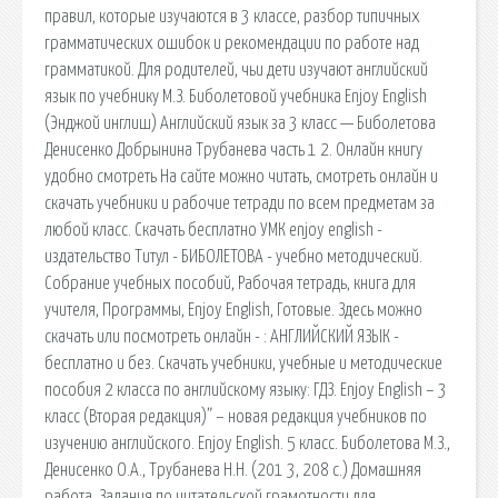
правил, которые изучаются в 3 классе, разбор типичных
грамматических ошибок и рекомендации по работе над
грамматикой. Для родителей, чьи дети изучают английский
язык по учебнику М.З. Биболетовой учебника Enjoy English
(Энджой инглиш) Английский язык за 3 класс — Биболетова
Денисенко Добрынина Трубанева часть 1 2. Онлайн книгу
удобно смотреть На сайте можно читать, смотреть онлайн и
скачать учебники и рабочие тетради по всем предметам за
любой класс. Скачать бесплатно УМК enjoy english -
издательство Титул - БИБОЛЕТОВА - учебно методический.
Собрание учебных пособий, Рабочая тетрадь, книга для
учителя, Программы, Enjoy English, Готовые. Здесь можно
скачать или посмотреть онлайн - : АНГЛИЙСКИЙ ЯЗЫК -
бесплатно и без. Скачать учебники, учебные и методические
пособия 2 класса по английскому языку: ГДЗ. Enjoy English – 3
класс (Вторая редакция)” – новая редакция учебников по
изучению английского. Enjoy English. 5 класс. Биболетова М.З.,
Денисенко О.А., Трубанева Н.Н. (201 3, 208 с.) Домашняя
работа. Задания по читательской грамотности для