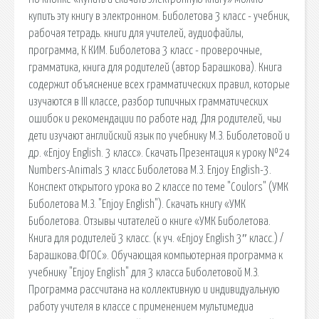
купить эту книгу в электронном. Биболетова 3 класс - учебник,
рабочая тетрадь. книги для учителей, аудиофайлы,
программа, К КИМ. Биболетова 3 класс - проверочные,
грамматика, книга для родителей (автор Барашкова). Книга
содержит объяснение всех грамматических правил, которые
изучаются в III классе, разбор типичных грамматических
ошибок и рекомендации по работе над. Для родителей, чьи
дети изучают английский язык по учебнику М.З. Биболетовой и
др. «Enjoy English. 3 класс». Скачать Презентация к уроку №24
Numbers-Animals 3 класс Биболетова М.З. Enjoy English-3.
Конспект открытого урока во 2 классе по теме "Coulors" (УМК
Биболетова М.З. "Enjoy English"). Скачать книгу «УМК
Биболетова. Отзывы читателей о книге «УМК Биболетова.
Книга для родителей 3 класс. (к уч. «Enjoy English 3″ класс.) /
Барашкова.ФГОС». Обучающая компьютерная программа к
учебнику "Enjoy English" для 3 класса Биболетовой М.З.
Программа рассчитана на коллективную и индивидуальную
работу учителя в классе с применением мультимедиа