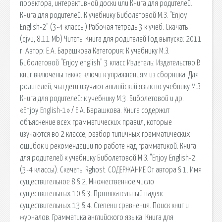
проектора, интерактивной доски или Книга для родителей.
Книга для родителей. К учебнику Биболетовой М.З. "Enjoy
English-2" (3-4 классы) Рабочая тетрадь 3 к учеб. Скачать
(djvu, 8.11 Mb) Читать. Книга для родителей Год выпуска: 2011
г. Автор: Е.А. Барашкова Категория: К учебнику М.З.
Биболетовой "Enjoy english" 3 класс Издатель: Издательство В
книг включены также ключи к упражнениям из сборника. Для
родителей, чьи дети изучают английский язык по учебнику М.З.
Книга для родителей: к учебнику М.3. Биболетовой и др.
«Enjoy English-1» / Е.А. Барашкова. Книга содержит
объяснение всех грамматических правил, которые
изучаются во 2 классе, разбор типичных грамматических
ошибок и рекомендации по работе над грамматикой. Книга
для родителей к учебнику Биболетовой М.З. "Enjoy English-2"
(3-4 классы). Скачать: Rghost. СОДЕРЖАНИЕ От автора § 1. Имя
существительное 8 § 2. Множественное число
существительных 10 § 3. Притяжательный падеж
существительных 13 § 4. Степени сравнения. Поиск книг и
журналов. Грамматика английского языка. Книга для