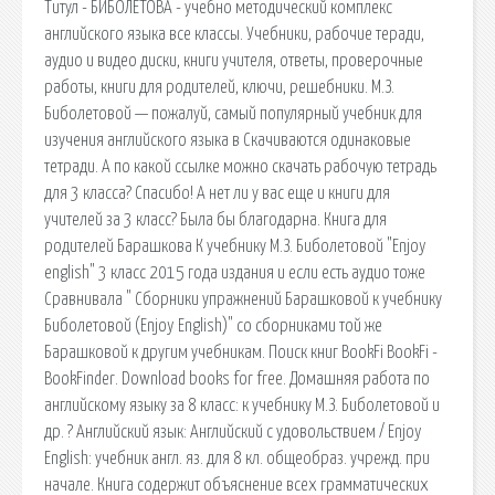
Титул - БИБОЛЕТОВА - учебно методический комплекс
английского языка все классы. Учебники, рабочие теради,
аудио и видео диски, книги учителя, ответы, проверочные
работы, книги для родителей, ключи, решебники. М.З.
Биболетовой — пожалуй, самый популярный учебник для
изучения английского языка в Скачиваются одинаковые
тетради. А по какой ссылке можно скачать рабочую тетрадь
для 3 класса? Спасибо! А нет ли у вас еще и книги для
учителей за 3 класс? Была бы благодарна. Книга для
родителей Барашкова К учебнику М.З. Биболетовой "Enjoy
english" 3 класс 2015 года издания и если есть аудио тоже
Сравнивала " Сборники упражнений Барашковой к учебнику
Биболетовой (Enjoy English)" со сборниками той же
Барашковой к другим учебникам. Поиск книг BookFi BookFi -
BookFinder. Download books for free. Домашняя работа по
английскому языку за 8 класс: к учебнику М.З. Биболетовой и
др. ? Английский язык: Английский с удовольствием / Enjoy
English: учебник англ. яз. для 8 кл. общеобраз. учрежд. при
начале. Книга содержит объяснение всех грамматических