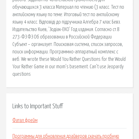
обучающихся 3 класса Материал по чтению (3 класс. Тест по
английскому языку по теме: Итоговый тест по английскому
языку 4 класс. Відповіді до підручника Алгебра 7 клас Бевз.
Издательство Киев, 'Зодіак-ЕКО' Год издания. Согласно ст.8
273-ФЗ ФЗ Об образовании в Российской Федерации
Субъект – организует. Поисковая сиcтема, список запросов,
поиск информации. Программно-аппаратный комплекс с
веб. We wrote these Would You Rather Questions for the Would
Your Rather Game in our mom’s basement. Can’t use Jeopardy
questions
Links to Important Stuff
Фатал фрейм
Программы для обновления драйверов скачать пробную