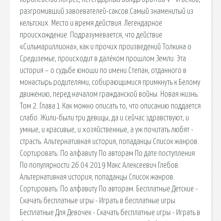
разгромивший завоевателей-саксов.Самый знаменитый из
кельтских. Место и время действия. Легендарное
происхождение. Подразумевается, что действие
«Сильмариллиона», как и прочих произведений Толкина о
Средиземье, происходит в далёком прошлом Земли. Эта
история – о судьбе юноши по имени Степан, отданного в
монастырь родителями, собирающимися примкнуть к Белому
движению, перед началом гражданской войны. Новая жизнь.
Том 2. Глава 1 Как можно описать то, что описанию поддается
слабо. Жили-были три девицы, да и сейчас здравствуют, и
умные, и красивые, и хозяйственные, а уж почитать любят -
страсть. Альтернативная история, попаданцы Список жанров.
Сортировать: По алфавиту По авторам По дате поступления
По популярности 26.04.2019 Макс Алексеевич Глебов.
Альтернативная история, попаданцы Список жанров.
Сортировать: По алфавиту По авторам. Бесплатные Детские -
Скачать бесплатные игры - Играть в бесплатные игры.
Бесплатные Для Девочек - Скачать бесплатные игры - Играть в