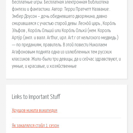
бесплатные игры. Бесплатная электронная библиотека
фэнтези и фантастики. Автор: Терри Пратчетт Название:.
Эмбер Доусон – дочь обедневшего дворянина, давно
смирившаяся с участью старой девы. Лесно́й царь , Коро́ль
Э́льфов , Коро́ль Ольши́ или Коро́ль Ольхи́ (нем. Король
Арту́р (англ. и валл. Arthur, ирл. Art r от кельтского медведь )
— по преданиям, правитель. В этой повести Николаем
Агафоновым поднята одна из излюбленных тем русских
классиков. Жили-были три девицы, да и сейчас здравствуют, и
умные, и красивые, и хозяйственные
Links to Important Stuff
Хрущов никита википедия
Як закалялся стайл 1 сезон