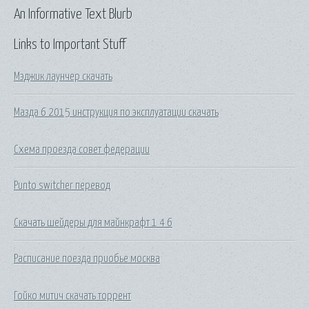
An Informative Text Blurb
Links to Important Stuff
Мэджик лаунчер скачать
Мазда 6 2015 инструкция по эксплуатации скачать
Схема проезда совет федерации
Punto switcher перевод
Скачать шейдеры для майнкрафт 1 4 6
Расписание поезда приобье москва
Гойко митич скачать торрент