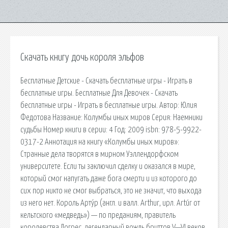
Скачать книгу дочь короля эльфов
Бесплатные Детские - Скачать бесплатные игры - Играть в
бесплатные игры. Бесплатные Для Девочек - Скачать
бесплатные игры - Играть в бесплатные игры. Автор: Юлия
Федотова Название: Колумбы иных миров Серия: Наемники
судьбы Номер книги в серии: 4 Год: 2009 isbn: 978-5-9922-
0317-2 Аннотация на книгу «Колумбы иных миров»:
Странные дела творятся в мирном Уэллендорфском
университете. Если ты заключил сделку и оказался в мире,
который смог напугать даже бога смерти и из которого до
сих пор никто не смог выбраться, это не значит, что выхода
из него нет. Король Арту́р (англ. и валл. Arthur, ирл. Artúr от
кельтского «медведь») — по преданиям, правитель
королевства Логрес, легендарный вождь бриттов V—VI веков,