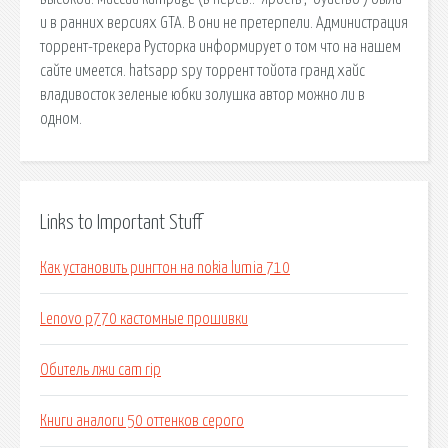
и в ранних версиях GTA. В они не претерпели. Администрация
торрент-трекера Русторка информирует о том что на нашем
сайте имеется. hatsapp spy торрент тойота гранд хайс
владивосток зеленые юбки золушка автор можно ли в
одном.
Links to Important Stuff
Как установить рингтон на nokia lumia 710
Lenovo p770 кастомные прошивки
Обитель лжи cam rip
Книги аналоги 50 оттенков серого