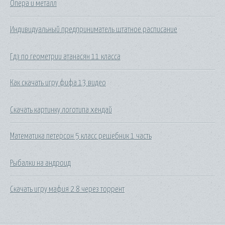
Опера и металл
Индивидуальный предприниматель штатное расписание
Гдз по геометрии атанасян 11 класса
Как скачать игру фифа 13 видео
Скачать картинку логотипа хендай
Математика петерсон 5 класс решебник 1 часть
Рыбалки на андроид
Скачать игру мафия 2 8 через торрент