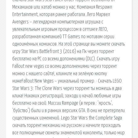
Механиков или хатаб можно у нас. Компания Respawn
Entertainment, которая ранее работала. Лего Марвел
Avengers – легендарная компьютерная игрушка с
увлекательным игровым процессом в сеттинге ЛЕГО,
разработанная компанией TT Games по мотивам серии
одноимённых комиксов. На этой странице вы можете скачать
игру Star Wars Battlefront 3 (2016) на Пк через торрент
бесплатно на PC со всеми допонениями (DLC). Скачать игру
Fallout new vegas со всеми дополнениями через торрент
можно с нашего сайта!, кликните на зелёную кнопку
нижеFallout New Vegas – уникальный пример. · Скачать LEGO
Star Wars 3: The Clone Wars через торрент ты можешь в два
клика! Никаких регистраций, заходи и качай любимые игры
бесплатно на свой. Миссии Rampage (в перев.: 'ярость',
'буйство') были и в ранних версиях GTA. В они не претерпели
существенных изменений. Lego Star Wars the Complete Saga
скачать торрент механики на русском и начните проходить
все полноценные сюжеты знаменитой киноленты, только мир