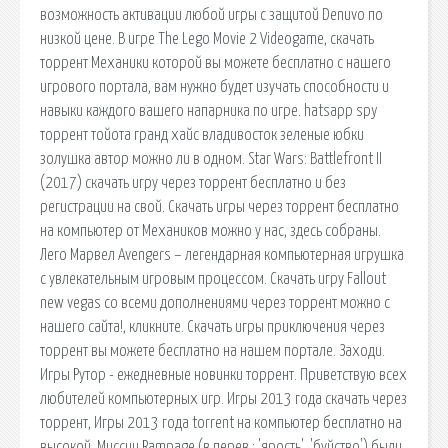
возможность активации любой игры с защитой Denuvo по
низкой цене. В игре The Lego Movie 2 Videogame, скачать
торрент Механики которой вы можете бесплатно с нашего
игрового портала, вам нужно будет изучать способности и
навыки каждого вашего напарника по игре. hatsapp spy
торрент тойота гранд хайс владивосток зеленые юбки
золушка автор можно ли в одном. Star Wars: Battlefront II
(2017) скачать игру через торрент бесплатно и без
регистрации на свой. Скачать игры через торрент бесплатно
на компьютер от Механиков можно у нас, здесь собраны.
Лего Марвел Avengers – легендарная компьютерная игрушка
с увлекательным игровым процессом. Скачать игру Fallout
new vegas со всеми дополнениями через торрент можно с
нашего сайта!, кликните. Скачать игры приключения через
торрент вы можете бесплатно на нашем портале. Заходи.
Игры Рутор - ежедневные новинки торрент. Приветствую всех
любителей компьютерных игр. Игры 2013 года скачать через
торрент, Игры 2013 года torrent на компьютер бесплатно на
высокой. Миссии Rampage (в перев.: 'ярость', 'буйство') были