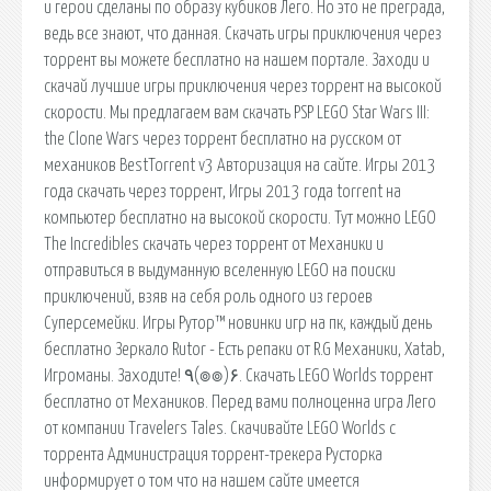
и герои сделаны по образу кубиков Лего. Но это не преграда,
ведь все знают, что данная. Скачать игры приключения через
торрент вы можете бесплатно на нашем портале. Заходи и
скачай лучшие игры приключения через торрент на высокой
скорости. Мы предлагаем вам скачать PSP LEGO Star Wars III:
the Clone Wars через торрент бесплатно на русском от
механиков BestTorrent v3 Авторизация на сайте. Игры 2013
года скачать через торрент, Игры 2013 года torrent на
компьютер бесплатно на высокой скорости. Тут можно LEGO
The Incredibles скачать через торрент от Механики и
отправиться в выдуманную вселенную LEGO на поиски
приключений, взяв на себя роль одного из героев
Суперсемейки. Игры Рутор™ новинки игр на пк, каждый день
бесплатно Зеркало Rutor - Есть репаки от R.G Механики, Xatab,
Игроманы. Заходите! ٩(๏๏)۶. Скачать LEGO Worlds торрент
бесплатно от Механиков. Перед вами полноценна игра Лего
от компании Travelers Tales. Скачивайте LEGO Worlds с
торрента Администрация торрент-трекера Русторка
информирует о том что на нашем сайте имеется