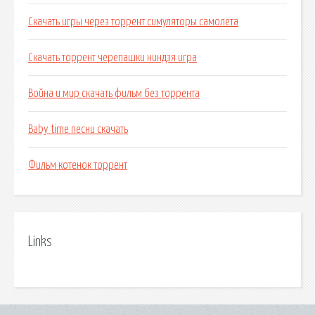
Скачать игры через торрент симуляторы самолета
Скачать торрент черепашки ниндзя игра
Война и мир скачать фильм без торрента
Baby time песни скачать
Фильм котенок торрент
Links