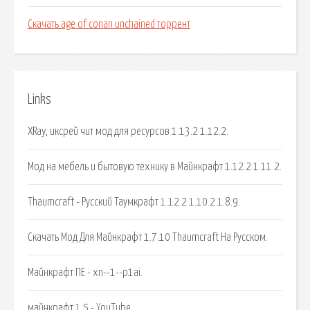
Скачать age of conan unchained торрент
Links
XRay, иксрей чит мод для ресурсов 1.13.2 1.12.2.
Мод на мебель и бытовую технику в Майнкрафт 1.12.2 1.11.2.
Thaumcraft - Русский Таумкрафт 1.12.2 1.10.2 1.8.9.
Скачать Мод Для Майнкрафт 1.7.10 Thaumcraft На Русском.
Майнкрафт ПЕ - xn--1--p1ai.
майнкрафт 1 5 - YouTube.