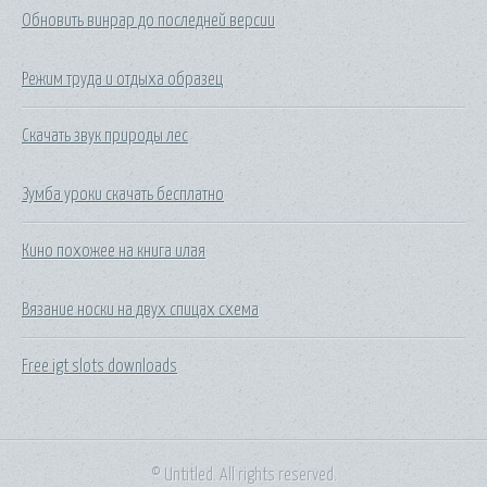
Обновить винрар до последней версии
Режим труда и отдыха образец
Скачать звук природы лес
Зумба уроки скачать бесплатно
Кино похожее на книга илая
Вязание носки на двух спицах схема
Free igt slots downloads
© Untitled. All rights reserved.