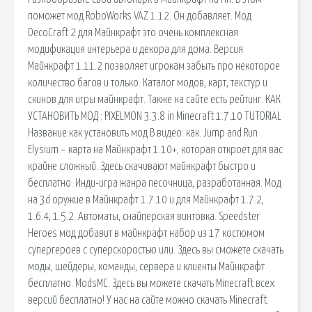
поможет мод RoboWorks VAZ 1.12. Он добавляет. Мод
DecoCraft 2 для Майнкрафт это очень комплексная
модификация интерьера и декора для дома. Версия
Майнкрафт 1.11.2 позволяет игрокам забыть про некоторое
количество багов и только. Каталог модов, карт, текстур и
скинов для игры майнкрафт. Также на сайте есть рейтинг. КАК
УСТАНОВИТЬ МОД : PIXELMON 3.3.8 in Minecraft 1.7.10 TUTORIAL
Название:как установить мод В видео: как. Jump and Run
Elysium – карта на Майнкрафт 1.10+, которая откроет для вас
крайне сложный. Здесь скачивают майнкрафт быстро и
бесплатно. Инди-игра жанра песочница, разработанная. Мод
на 3d оружие в Майнкрафт 1.7.10 и для Майнкрафт 1.7.2,
1.6.4, 1.5.2. Автоматы, снайперская винтовка. Speedster
Heroes мод добавит в майнкрафт набор из 17 костюмом
супергероев с суперскоростью или. Здесь вы сможете скачать
моды, шейдеры, команды, сервера и клиенты Майнкрафт
бесплатно. ModsMC. Здесь вы можете скачать Minecraft всех
версий бесплатно! У нас на сайте можно скачать Minecraft.