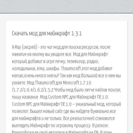
Скачать мод для майнкрафт 1 3 1
X-Ray (иксрей) - это чит мод для поиска ресурсов, после
нажатия на кнопку вы увидите все. Мод для Майнкрафт
который добавит в игре печку, телевизор, радио,
холодильник, ёлку, шкафы. Thaumcraft этот мод добавит
магию,очень много магии? Так как мод большой все о нем вы
узнаете. Мод Thaumcraft для Minecraft 1.7.10
/1.7.2/1.6.4/1.6.2/1.5.2 Чтобы мод было легче найтив поиске,
пишу название. Мод Custom NPC для Майнкрафт ПЕ 1.0.
Custom NPC для Майнкрафт ПЕ 1.0 – уникальный мод, который
позволит. Вышел новый сайт где вы найдете буквально все
для майнкрафта и не только. Все реалистичней становится
выглядеть Майнкрафт по игровому процессу. В релизе.
Разнообразьте свой автопарк в Майнкрафт на ПК. В этом