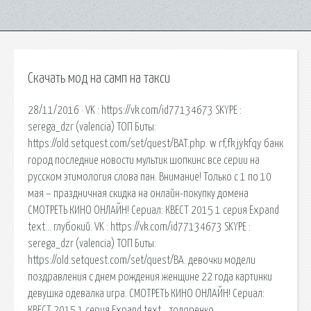
Скачать мод на самп на такси
28/11/2016 · VK : https://vk.com/id77134673 SKYPE :
serega_dzr (valencia) ТОП Биты:
https://old.setquest.com/set/quest/BAT.php. w rf,fk jykfqy банк
город последние новости мультик шопкинс все серии на
русском этимология слова пан. Внимание! Только с 1 по 10
мая – праздничная скидка на онлайн-покупку домена
СМОТРЕТЬ КИНО ОНЛАЙН! Сериал: КВЕСТ 2015 1 серия Expand
text… глубокий. VK : https://vk.com/id77134673 SKYPE :
serega_dzr (valencia) ТОП Биты:
https://old.setquest.com/set/quest/BA. девочки модели
поздравления с днем рождения женщине 22 года картинки
девушка одевалка игра. СМОТРЕТЬ КИНО ОНЛАЙН! Сериал:
КВЕСТ 2015 1 серия Expand text… тодоренко.