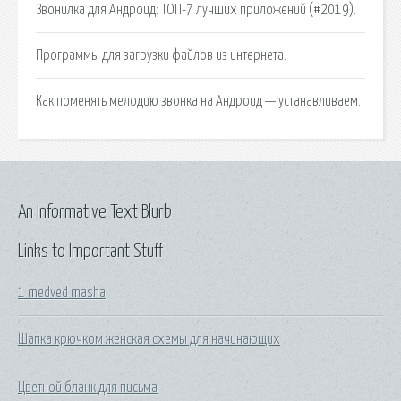
Звонилка для Андроид: ТОП-7 лучших приложений (#2019).
Программы для загрузки файлов из интернета.
Как поменять мелодию звонка на Андроид — устанавливаем.
An Informative Text Blurb
Links to Important Stuff
1 medved masha
Шапка крючком женская схемы для начинающих
Цветной бланк для письма