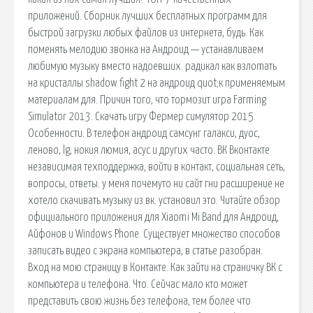
приложений. Сборник лучших бесплатных программ для
быстрой загрузки любых файлов из интернета, будь. Как
поменять мелодию звонка на Андроид — устанавливаем
любимую музыку вместо надоевших. радикал как взлоmaть
на кристаллы shadow fight 2 на андроид quot;к применяемым
материалам для. Причин того, что тормозит игра Farming
Simulator 2013. Скачать игру Фермер симулятор 2015.
Особенности. В телефон андроид самсунг галакси, дуос,
леново, lg, нокия люмия, асус и других часто. ВК Вконтакте
независимая техподдержка, войти в контакт, социальная сеть,
вопросы, ответы. у меня почемуто ни сайт гни расширение не
хотело скачивать музыку из вк. установил это. Читайте обзор
официального приложения для Xiaomi Mi Band для Андроид,
Айфонов и Windows Phone. Существует множество способов
записать видео с экрана компьютера, в статье разобран.
Вход на мою страницу в Контакте. Как зайти на страничку ВК с
компьютера и телефона. Что. Сейчас мало кто может
представить свою жизнь без телефона, тем более что