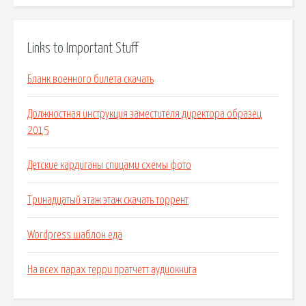
Links to Important Stuff
Бланк военного билета скачать
Должностная инструкция заместителя директора образец
2015
Детские кардиганы спицами схемы фото
Тринадцатый этаж этаж скачать торрент
Wordpress шаблон еда
На всех парах терри пратчетт аудиокнига