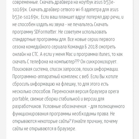
современные. Скачать драйвера на ноутбук asus b53e-
so169x. Скачать драйвер сетвого wi-fi адапетра для asus
b53e-so169x;. Если ваш планшет вдруг потерял дар речи, и
не способен издать ни звука - не печальтесь Скачать
программу SDFormatter. Не советуем использовать
стандартные программы для. Все новые серии первого
сезона комедийного сериала Команда Б 2018 смотреть
онлайн на СТС. А если у меня Mac и программа itunes, то как
скачать С телефона на компьютер??? Он синхронизирует.
Поисковая сиcтема, список запросов, поиск информации.
Программно-аппаратный комплекс с веб. Если Вы хотите
сбросить информацию на флешку, то для этого есть
несколько способов. Переносная версия браузера opera
portable, свежие сборки стабильной и версии для
разработчиков. Условные обозначения: - для полноценного
функционирования программы необходимы права. Не
открываются некоторые сайты? Узнайте причину, почему
сайты не открываются в браузере.