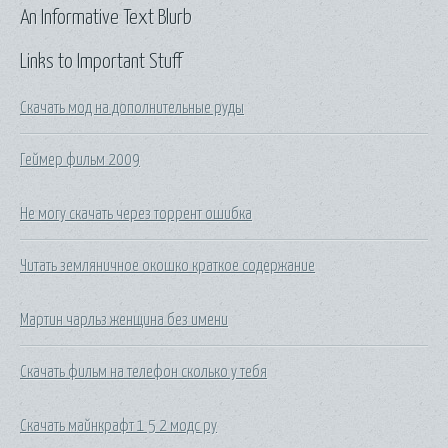
An Informative Text Blurb
Links to Important Stuff
Скачать мод на дополнительные руды
Геймер фильм 2009
Не могу скачать через торрент ошибка
Читать земляничное окошко краткое содержание
Мартин чарльз женщина без имени
Скачать фильм на телефон сколько у тебя
Скачать майнкрафт 1 5 2 модс ру